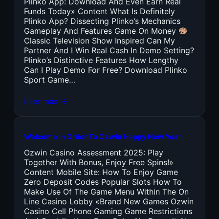
Plinko App: Download And Even Earn Real
Funds Today» Content What Is Definitely
Plinko App? Dissecting Plinko’s Mechanics
Gameplay And Features Game On Money
Classic Television Show Inspired Can My
Partner And I Win Real Cash In Demo Setting?
Plinko’s Distinctive Features How Lengthy
Can I Play Demo For Free? Download Plinko
Sport Game…
Leer más →
Welcome In Order To Ozwin Happy New Year
Ozwin Casino Assessment 2025: Play
Together With Bonus, Enjoy Free Spins!»
Content Mobile Site: How To Enjoy Game
Zero Deposit Codes Popular Slots How To
Make Use Of The Game Menu Within The On
Line Casino Lobby «Brand New Games Ozwin
Casino Cell Phone Gaming Game Restrictions