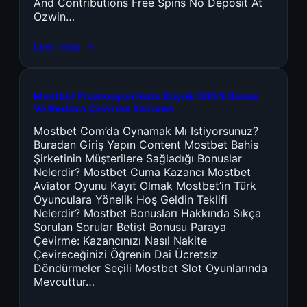
And Contributions Free Spins No Deposit At
Ozwin…
Leer más →
Mostbet Promosyon Kodu Büyük 300 $ Bonus
Ve Bedava Çevirme Kazanın
Mostbet Com’da Oynamak Mı Istiyorsunuz?
Buradan Giriş Yapın Content Mostbet Bahis
Şirketinin Müşterilere Sağladığı Bonuslar
Nelerdir? Mostbet Cuma Kazancı Mostbet
Aviator Oyunu Kayıt Olmak Mostbet’in Türk
Oyunculara Yönelik Hoş Geldin Teklifi
Nelerdir? Mostbet Bonusları Hakkında Sıkça
Sorulan Sorular Betist Bonusu Paraya
Çevirme: Kazancınızı Nasıl Nakite
Çevireceğinizi Öğrenin Dai Ücretsiz
Döndürmeler Seçili Mostbet Slot Oyunlarında
Mevcuttur…