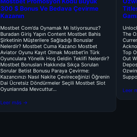
Mostbet Promosyon Kodu Büyük
Ozwi
300 $ Bonus Ve Bedava Çevirme
Titl
Kazanın
Gam
Mostbet Com’da Oynamak Mı Istiyorsunuz?
Unloc
Buradan Giriş Yapın Content Mostbet Bahis
The O
Şirketinin Müşterilere Sağladığı Bonuslar
Curre
Nelerdir? Mostbet Cuma Kazancı Mostbet
Ackno
Aviator Oyunu Kayıt Olmak Mostbet’in Türk
Top O
Oyunculara Yönelik Hoş Geldin Teklifi Nelerdir?
Out W
Mostbet Bonusları Hakkında Sıkça Sorulan
Depos
Sorular Betist Bonusu Paraya Çevirme:
Ozwin
Kazancınızı Nasıl Nakite Çevireceğinizi Öğrenin
Suppo
Dai Ücretsiz Döndürmeler Seçili Mostbet Slot
Oyunlarında Mevcuttur…
Leer 
Leer más →