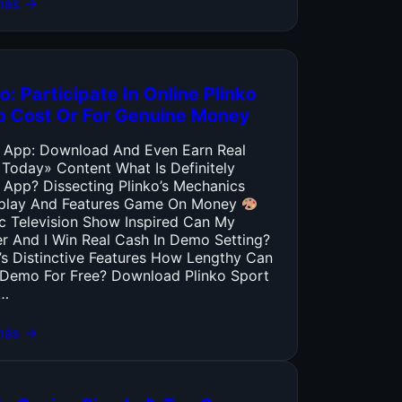
más →
o: Participate In Online Plinko
o Cost Or For Genuine Money
o App: Download And Even Earn Real
 Today» Content What Is Definitely
 App? Dissecting Plinko’s Mechanics
lay And Features Game On Money
ic Television Show Inspired Can My
er And I Win Real Cash In Demo Setting?
’s Distinctive Features How Lengthy Can
y Demo For Free? Download Plinko Sport
…
más →