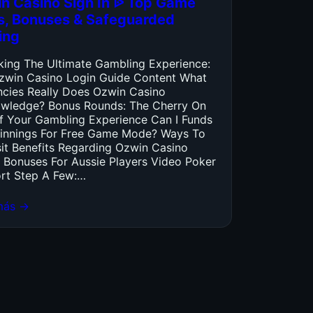
n Casino Sign In ᐉ Top Game
es, Bonuses & Safeguarded
ing
king The Ultimate Gambling Experience:
zwin Casino Login Guide Content What
ncies Really Does Ozwin Casino
wledge? Bonus Rounds: The Cherry On
f Your Gambling Experience Can I Funds
innings For Free Game Mode? Ways To
it Benefits Regarding Ozwin Casino
 Bonuses For Aussie Players Video Poker
rt Step A Few:…
más →