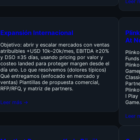
Leer 
Expansión Internacional
Plink
At N
Objetivo: abrir y escalar mercados con ventas
atribuibles +USD 10k–20k/mes, EBITDA ≥20%
Plink
y DSO ≤35 días, usando pricing por valor y
Funds
costeo landed para proteger margen desde el
Plinko
día uno. Lo que resolvemos (dolores típicos)
Gamep
Qué entregamos (enfocado en mercado y
Class
ventas) Plantillas de propuesta comercial,
Partn
RFP/RFQ, y matriz de partners.
Plinko
I Pla
Leer más →
Game
Leer 