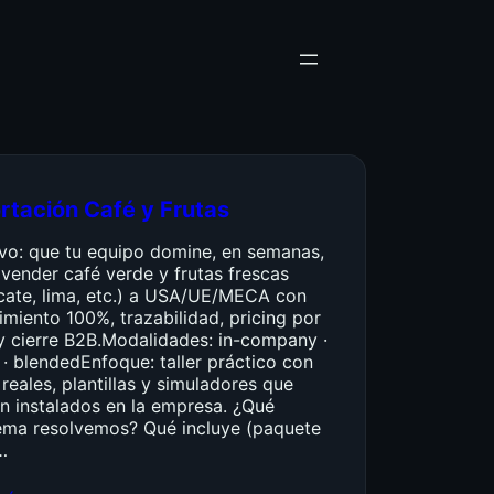
rtación Café y Frutas
ivo: que tu equipo domine, en semanas,
vender café verde y frutas frescas
cate, lima, etc.) a USA/UE/MECA con
miento 100%, trazabilidad, pricing por
y cierre B2B.Modalidades: in-company ·
 · blendedEnfoque: taller práctico con
reales, plantillas y simuladores que
n instalados en la empresa. ¿Qué
ema resolvemos? Qué incluye (paquete
…