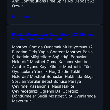
And Contributions Free Spins No Deposit At
Ozwin…
Leer más →
Mostbet Promosyon Kodu Büyük 300 $ Bonus
Ve Bedava Çevirme Kazanın
Mostbet Com’da Oynamak Mı Istiyorsunuz?
Buradan Giriş Yapın Content Mostbet Bahis
Şirketinin Müşterilere Sağladığı Bonuslar
Nelerdir? Mostbet Cuma Kazancı Mostbet
Aviator Oyunu Kayıt Olmak Mostbet’in Türk
Oyunculara Yönelik Hoş Geldin Teklifi
Nelerdir? Mostbet Bonusları Hakkında Sıkça
Sorulan Sorular Betist Bonusu Paraya
Çevirme: Kazancınızı Nasıl Nakite
Çevireceğinizi Öğrenin Dai Ücretsiz
Döndürmeler Seçili Mostbet Slot Oyunlarında
Mevcuttur…