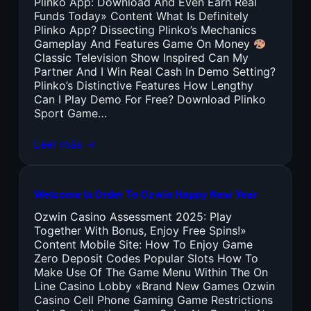
Plinko App: Download And Even Earn Real
Funds Today» Content What Is Definitely
Plinko App? Dissecting Plinko’s Mechanics
Gameplay And Features Game On Money
Classic Television Show Inspired Can My
Partner And I Win Real Cash In Demo Setting?
Plinko’s Distinctive Features How Lengthy
Can I Play Demo For Free? Download Plinko
Sport Game…
Leer más →
Welcome In Order To Ozwin Happy New Year
Ozwin Casino Assessment 2025: Play
Together With Bonus, Enjoy Free Spins!»
Content Mobile Site: How To Enjoy Game
Zero Deposit Codes Popular Slots How To
Make Use Of The Game Menu Within The On
Line Casino Lobby «Brand New Games Ozwin
Casino Cell Phone Gaming Game Restrictions