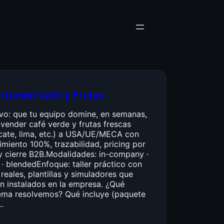
rtación Café y Frutas
ivo: que tu equipo domine, en semanas,
vender café verde y frutas frescas
cate, lima, etc.) a USA/UE/MECA con
miento 100%, trazabilidad, pricing por
y cierre B2B.Modalidades: in-company ·
 · blendedEnfoque: taller práctico con
reales, plantillas y simuladores que
n instalados en la empresa. ¿Qué
ema resolvemos? Qué incluye (paquete
…