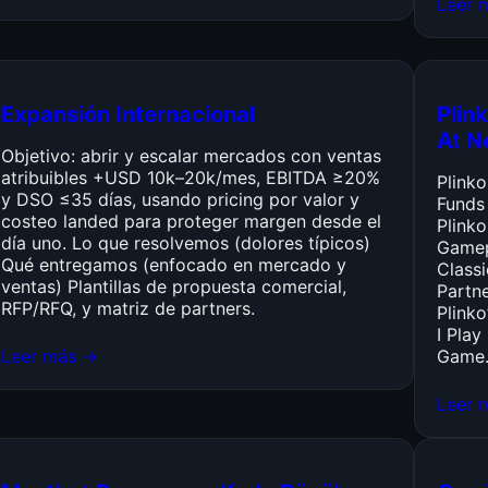
Leer 
Expansión Internacional
Plink
At N
Objetivo: abrir y escalar mercados con ventas
atribuibles +USD 10k–20k/mes, EBITDA ≥20%
Plink
y DSO ≤35 días, usando pricing por valor y
Funds
costeo landed para proteger margen desde el
Plinko
día uno. Lo que resolvemos (dolores típicos)
Gamep
Qué entregamos (enfocado en mercado y
Class
ventas) Plantillas de propuesta comercial,
Partn
RFP/RFQ, y matriz de partners.
Plinko
I Pla
Leer más →
Game
Leer 