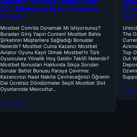
Mostbet Promosyon Kodu Büyük
Ozwi
300 $ Bonus Ve Bedava Çevirme
Titl
Kazanın
Gam
Mostbet Com’da Oynamak Mı Istiyorsunuz?
Unloc
Buradan Giriş Yapın Content Mostbet Bahis
The O
Şirketinin Müşterilere Sağladığı Bonuslar
Curre
Nelerdir? Mostbet Cuma Kazancı Mostbet
Ackno
Aviator Oyunu Kayıt Olmak Mostbet’in Türk
Top O
Oyunculara Yönelik Hoş Geldin Teklifi Nelerdir?
Out W
Mostbet Bonusları Hakkında Sıkça Sorulan
Depos
Sorular Betist Bonusu Paraya Çevirme:
Ozwin
Kazancınızı Nasıl Nakite Çevireceğinizi Öğrenin
Suppo
Dai Ücretsiz Döndürmeler Seçili Mostbet Slot
Oyunlarında Mevcuttur…
Leer 
Leer más →