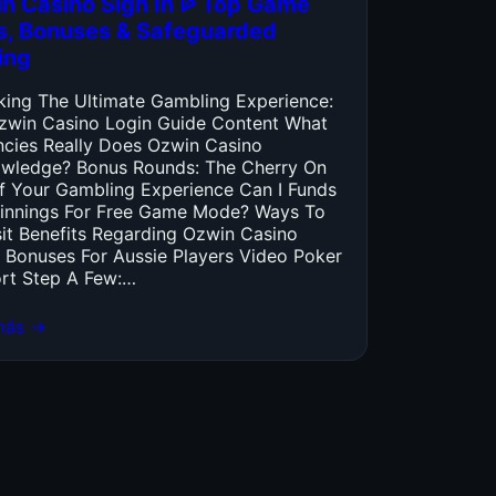
n Casino Sign In ᐉ Top Game
es, Bonuses & Safeguarded
ing
king The Ultimate Gambling Experience:
zwin Casino Login Guide Content What
ncies Really Does Ozwin Casino
wledge? Bonus Rounds: The Cherry On
f Your Gambling Experience Can I Funds
innings For Free Game Mode? Ways To
it Benefits Regarding Ozwin Casino
 Bonuses For Aussie Players Video Poker
rt Step A Few:…
más →