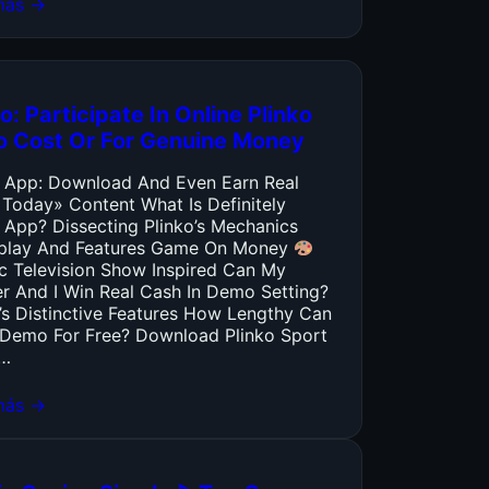
más →
o: Participate In Online Plinko
o Cost Or For Genuine Money
o App: Download And Even Earn Real
 Today» Content What Is Definitely
 App? Dissecting Plinko’s Mechanics
lay And Features Game On Money
ic Television Show Inspired Can My
er And I Win Real Cash In Demo Setting?
’s Distinctive Features How Lengthy Can
y Demo For Free? Download Plinko Sport
…
más →