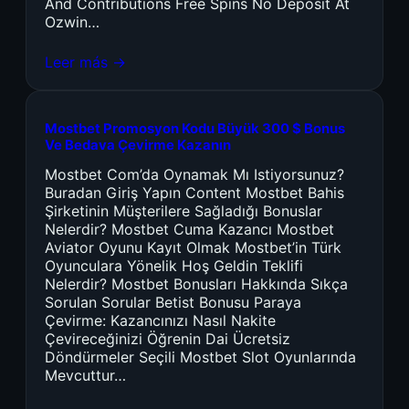
And Contributions Free Spins No Deposit At
Ozwin…
Leer más →
Mostbet Promosyon Kodu Büyük 300 $ Bonus
Ve Bedava Çevirme Kazanın
Mostbet Com’da Oynamak Mı Istiyorsunuz?
Buradan Giriş Yapın Content Mostbet Bahis
Şirketinin Müşterilere Sağladığı Bonuslar
Nelerdir? Mostbet Cuma Kazancı Mostbet
Aviator Oyunu Kayıt Olmak Mostbet’in Türk
Oyunculara Yönelik Hoş Geldin Teklifi
Nelerdir? Mostbet Bonusları Hakkında Sıkça
Sorulan Sorular Betist Bonusu Paraya
Çevirme: Kazancınızı Nasıl Nakite
Çevireceğinizi Öğrenin Dai Ücretsiz
Döndürmeler Seçili Mostbet Slot Oyunlarında
Mevcuttur…