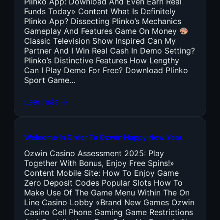
Plinko App: Download And Even Earn Real
Funds Today» Content What Is Definitely
Plinko App? Dissecting Plinko’s Mechanics
Gameplay And Features Game On Money
Classic Television Show Inspired Can My
Partner And I Win Real Cash In Demo Setting?
Plinko’s Distinctive Features How Lengthy
Can I Play Demo For Free? Download Plinko
Sport Game…
Leer más →
Welcome In Order To Ozwin Happy New Year
Ozwin Casino Assessment 2025: Play
Together With Bonus, Enjoy Free Spins!»
Content Mobile Site: How To Enjoy Game
Zero Deposit Codes Popular Slots How To
Make Use Of The Game Menu Within The On
Line Casino Lobby «Brand New Games Ozwin
Casino Cell Phone Gaming Game Restrictions