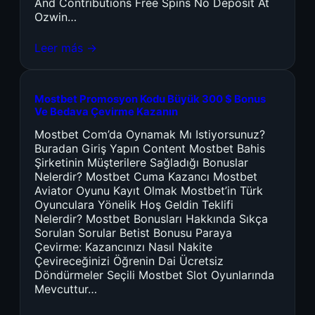
And Contributions Free Spins No Deposit At
Ozwin…
Leer más →
Mostbet Promosyon Kodu Büyük 300 $ Bonus
Ve Bedava Çevirme Kazanın
Mostbet Com’da Oynamak Mı Istiyorsunuz?
Buradan Giriş Yapın Content Mostbet Bahis
Şirketinin Müşterilere Sağladığı Bonuslar
Nelerdir? Mostbet Cuma Kazancı Mostbet
Aviator Oyunu Kayıt Olmak Mostbet’in Türk
Oyunculara Yönelik Hoş Geldin Teklifi
Nelerdir? Mostbet Bonusları Hakkında Sıkça
Sorulan Sorular Betist Bonusu Paraya
Çevirme: Kazancınızı Nasıl Nakite
Çevireceğinizi Öğrenin Dai Ücretsiz
Döndürmeler Seçili Mostbet Slot Oyunlarında
Mevcuttur…