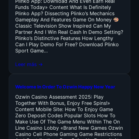
Plinko App: Download And Even Earn Real
Funds Today» Content What Is Definitely
Plinko App? Dissecting Plinko’s Mechanics
Gameplay And Features Game On Money
Classic Television Show Inspired Can My
Partner And I Win Real Cash In Demo Setting?
Plinko’s Distinctive Features How Lengthy
Can I Play Demo For Free? Download Plinko
Sport Game…
Leer más →
Welcome In Order To Ozwin Happy New Year
Ozwin Casino Assessment 2025: Play
Together With Bonus, Enjoy Free Spins!»
Content Mobile Site: How To Enjoy Game
Zero Deposit Codes Popular Slots How To
Make Use Of The Game Menu Within The On
Line Casino Lobby «Brand New Games Ozwin
Casino Cell Phone Gaming Game Restrictions