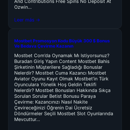
And Contributions Free Spins No Deposit At
Ozwin…
Leer más →
Mostbet Promosyon Kodu Büyük 300 $ Bonus
Ve Bedava Çevirme Kazanın
Mostbet Com’da Oynamak Mı Istiyorsunuz?
Buradan Giriş Yapın Content Mostbet Bahis
Şirketinin Müşterilere Sağladığı Bonuslar
Nelerdir? Mostbet Cuma Kazancı Mostbet
Aviator Oyunu Kayıt Olmak Mostbet’in Türk
Oyunculara Yönelik Hoş Geldin Teklifi
Nelerdir? Mostbet Bonusları Hakkında Sıkça
Sorulan Sorular Betist Bonusu Paraya
Çevirme: Kazancınızı Nasıl Nakite
Çevireceğinizi Öğrenin Dai Ücretsiz
Döndürmeler Seçili Mostbet Slot Oyunlarında
Mevcuttur…