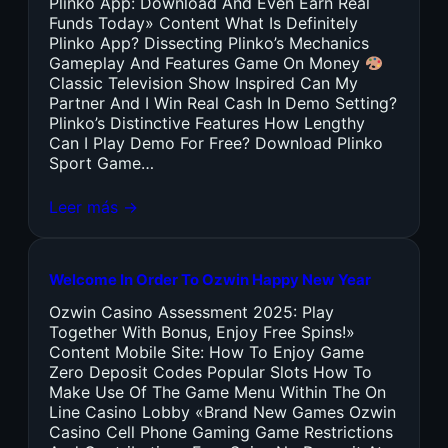
Plinko App: Download And Even Earn Real
Funds Today» Content What Is Definitely
Plinko App? Dissecting Plinko’s Mechanics
Gameplay And Features Game On Money
Classic Television Show Inspired Can My
Partner And I Win Real Cash In Demo Setting?
Plinko’s Distinctive Features How Lengthy
Can I Play Demo For Free? Download Plinko
Sport Game…
Leer más →
Welcome In Order To Ozwin Happy New Year
Ozwin Casino Assessment 2025: Play
Together With Bonus, Enjoy Free Spins!»
Content Mobile Site: How To Enjoy Game
Zero Deposit Codes Popular Slots How To
Make Use Of The Game Menu Within The On
Line Casino Lobby «Brand New Games Ozwin
Casino Cell Phone Gaming Game Restrictions