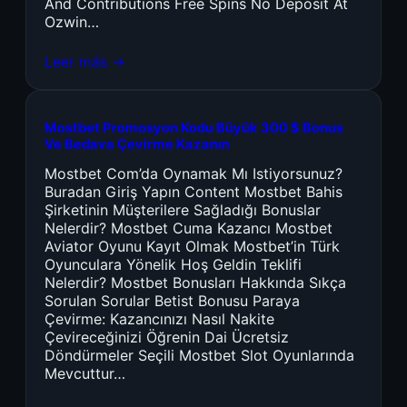
And Contributions Free Spins No Deposit At
Ozwin…
Leer más →
Mostbet Promosyon Kodu Büyük 300 $ Bonus
Ve Bedava Çevirme Kazanın
Mostbet Com’da Oynamak Mı Istiyorsunuz?
Buradan Giriş Yapın Content Mostbet Bahis
Şirketinin Müşterilere Sağladığı Bonuslar
Nelerdir? Mostbet Cuma Kazancı Mostbet
Aviator Oyunu Kayıt Olmak Mostbet’in Türk
Oyunculara Yönelik Hoş Geldin Teklifi
Nelerdir? Mostbet Bonusları Hakkında Sıkça
Sorulan Sorular Betist Bonusu Paraya
Çevirme: Kazancınızı Nasıl Nakite
Çevireceğinizi Öğrenin Dai Ücretsiz
Döndürmeler Seçili Mostbet Slot Oyunlarında
Mevcuttur…