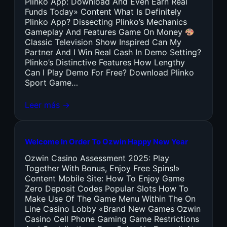
Plinko App: Download And Even Earn Real
Funds Today» Content What Is Definitely
Plinko App? Dissecting Plinko’s Mechanics
Gameplay And Features Game On Money
Classic Television Show Inspired Can My
Partner And I Win Real Cash In Demo Setting?
Plinko’s Distinctive Features How Lengthy
Can I Play Demo For Free? Download Plinko
Sport Game…
Leer más →
Welcome In Order To Ozwin Happy New Year
Ozwin Casino Assessment 2025: Play
Together With Bonus, Enjoy Free Spins!»
Content Mobile Site: How To Enjoy Game
Zero Deposit Codes Popular Slots How To
Make Use Of The Game Menu Within The On
Line Casino Lobby «Brand New Games Ozwin
Casino Cell Phone Gaming Game Restrictions