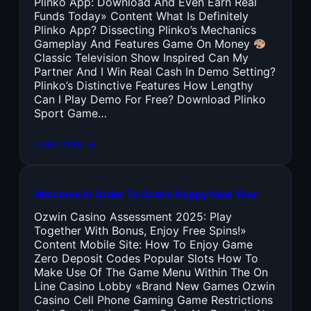
Plinko App: Download And Even Earn Real
Funds Today» Content What Is Definitely
Plinko App? Dissecting Plinko’s Mechanics
Gameplay And Features Game On Money
Classic Television Show Inspired Can My
Partner And I Win Real Cash In Demo Setting?
Plinko’s Distinctive Features How Lengthy
Can I Play Demo For Free? Download Plinko
Sport Game…
Leer más →
Welcome In Order To Ozwin Happy New Year
Ozwin Casino Assessment 2025: Play
Together With Bonus, Enjoy Free Spins!»
Content Mobile Site: How To Enjoy Game
Zero Deposit Codes Popular Slots How To
Make Use Of The Game Menu Within The On
Line Casino Lobby «Brand New Games Ozwin
Casino Cell Phone Gaming Game Restrictions