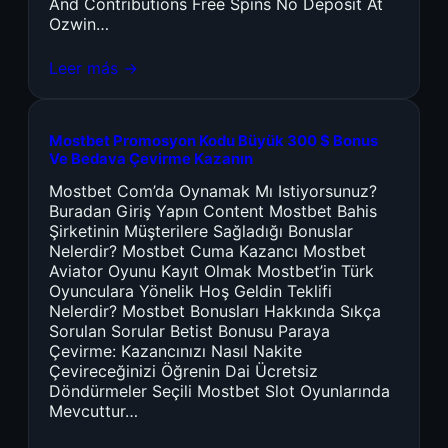
And Contributions Free Spins No Deposit At
Ozwin…
Leer más →
Mostbet Promosyon Kodu Büyük 300 $ Bonus
Ve Bedava Çevirme Kazanın
Mostbet Com’da Oynamak Mı Istiyorsunuz?
Buradan Giriş Yapın Content Mostbet Bahis
Şirketinin Müşterilere Sağladığı Bonuslar
Nelerdir? Mostbet Cuma Kazancı Mostbet
Aviator Oyunu Kayıt Olmak Mostbet’in Türk
Oyunculara Yönelik Hoş Geldin Teklifi
Nelerdir? Mostbet Bonusları Hakkında Sıkça
Sorulan Sorular Betist Bonusu Paraya
Çevirme: Kazancınızı Nasıl Nakite
Çevireceğinizi Öğrenin Dai Ücretsiz
Döndürmeler Seçili Mostbet Slot Oyunlarında
Mevcuttur…