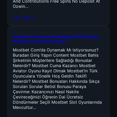
And Contributions Free Spins No Deposit At
Ozwin…
Leer más →
Mostbet Promosyon Kodu Büyük 300 $ Bonus
Ve Bedava Çevirme Kazanın
Mostbet Com’da Oynamak Mı Istiyorsunuz?
Buradan Giriş Yapın Content Mostbet Bahis
Şirketinin Müşterilere Sağladığı Bonuslar
Nelerdir? Mostbet Cuma Kazancı Mostbet
Aviator Oyunu Kayıt Olmak Mostbet’in Türk
Oyunculara Yönelik Hoş Geldin Teklifi
Nelerdir? Mostbet Bonusları Hakkında Sıkça
Sorulan Sorular Betist Bonusu Paraya
Çevirme: Kazancınızı Nasıl Nakite
Çevireceğinizi Öğrenin Dai Ücretsiz
Döndürmeler Seçili Mostbet Slot Oyunlarında
Mevcuttur…