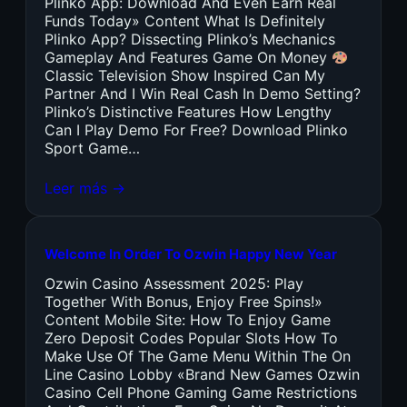
Plinko App: Download And Even Earn Real
Funds Today» Content What Is Definitely
Plinko App? Dissecting Plinko’s Mechanics
Gameplay And Features Game On Money
Classic Television Show Inspired Can My
Partner And I Win Real Cash In Demo Setting?
Plinko’s Distinctive Features How Lengthy
Can I Play Demo For Free? Download Plinko
Sport Game…
Leer más →
Welcome In Order To Ozwin Happy New Year
Ozwin Casino Assessment 2025: Play
Together With Bonus, Enjoy Free Spins!»
Content Mobile Site: How To Enjoy Game
Zero Deposit Codes Popular Slots How To
Make Use Of The Game Menu Within The On
Line Casino Lobby «Brand New Games Ozwin
Casino Cell Phone Gaming Game Restrictions