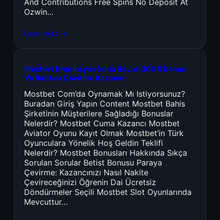
And Contributions Free Spins No Deposit At
Ozwin…
Leer más →
Mostbet Promosyon Kodu Büyük 300 $ Bonus
Ve Bedava Çevirme Kazanın
Mostbet Com’da Oynamak Mı Istiyorsunuz?
Buradan Giriş Yapın Content Mostbet Bahis
Şirketinin Müşterilere Sağladığı Bonuslar
Nelerdir? Mostbet Cuma Kazancı Mostbet
Aviator Oyunu Kayıt Olmak Mostbet’in Türk
Oyunculara Yönelik Hoş Geldin Teklifi
Nelerdir? Mostbet Bonusları Hakkında Sıkça
Sorulan Sorular Betist Bonusu Paraya
Çevirme: Kazancınızı Nasıl Nakite
Çevireceğinizi Öğrenin Dai Ücretsiz
Döndürmeler Seçili Mostbet Slot Oyunlarında
Mevcuttur…