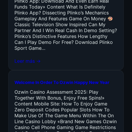
Plinko App: Download And Even Earn Real
Funds Today» Content What Is Definitely
Plinko App? Dissecting Plinko’s Mechanics
Gameplay And Features Game On Money
Classic Television Show Inspired Can My
Partner And I Win Real Cash In Demo Setting?
Plinko’s Distinctive Features How Lengthy
Can I Play Demo For Free? Download Plinko
Sport Game…
Leer más →
Welcome In Order To Ozwin Happy New Year
Ozwin Casino Assessment 2025: Play
Together With Bonus, Enjoy Free Spins!»
Content Mobile Site: How To Enjoy Game
Zero Deposit Codes Popular Slots How To
Make Use Of The Game Menu Within The On
Line Casino Lobby «Brand New Games Ozwin
Casino Cell Phone Gaming Game Restrictions