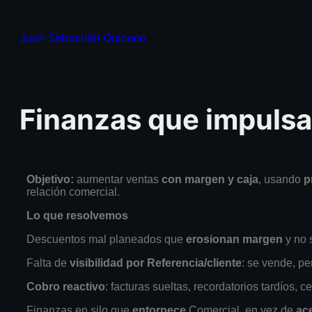
Juan Sebastián Quiceno
Finanzas que impulsan
Objetivo:
aumentar ventas
con margen y caja
, usando
p
relación comercial.
Lo que resolvemos
Descuentos mal planeados que
erosionan margen
y no 
Falta de
visibilidad por Referencia/cliente
: se vende, p
Cobro reactivo
: facturas sueltas, recordatorios tardíos, c
Finanzas en silo que
entorpece
Comercial, en vez de
ace