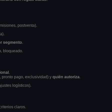
misiones, postventa).
a).
r segmento
.
o, bloqueado.
ional
.
, pronto pago, exclusividad) y
quién autoriza
.
ajustes logísticos).
riterios claros.