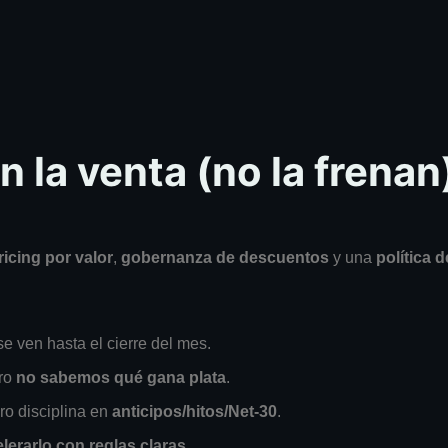
 la venta (no la frenan
ricing por valor
,
gobernanza de descuentos
y una
política 
se ven hasta el cierre del mes.
ero
no sabemos qué gana plata
.
ero disciplina en
anticipos/hitos/Net-30
.
lerarlo con reglas claras
.