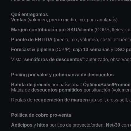
Qué entregamos
Ventas
(volumen, precio medio, mix por canal/país).
Margen contribución por SKU/cliente
(COGS, fletes, co
Puente de EBITDA
(precio, mix, volumen, costo, eficienci
Forecast & pipeline
(O/B/P),
caja 13 semanas
y
DSO po
Vista “
semáforos de descuentos
”: autorizado, observad
Pricing por valor y gobernanza de descuentos
Banda de precios
por país/canal:
Óptimo/Base/Promoc
Matriz de
descuentos permitidos
por situación (volumen
Reglas de
recuperación de margen
(up-sell, cross-sell, 
Política de cobro pro-venta
Anticipos
y
hitos
por tipo de proyecto/orden;
Net-30
con c