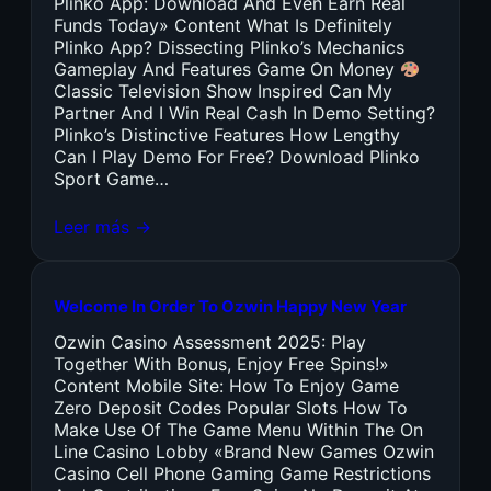
Plinko App: Download And Even Earn Real
Funds Today» Content What Is Definitely
Plinko App? Dissecting Plinko’s Mechanics
Gameplay And Features Game On Money
Classic Television Show Inspired Can My
Partner And I Win Real Cash In Demo Setting?
Plinko’s Distinctive Features How Lengthy
Can I Play Demo For Free? Download Plinko
Sport Game…
Leer más →
Welcome In Order To Ozwin Happy New Year
Ozwin Casino Assessment 2025: Play
Together With Bonus, Enjoy Free Spins!»
Content Mobile Site: How To Enjoy Game
Zero Deposit Codes Popular Slots How To
Make Use Of The Game Menu Within The On
Line Casino Lobby «Brand New Games Ozwin
Casino Cell Phone Gaming Game Restrictions