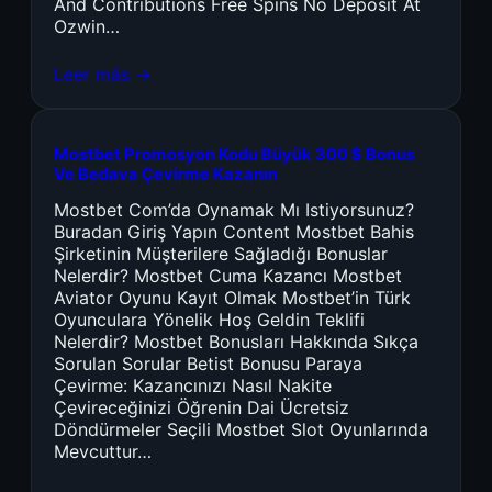
And Contributions Free Spins No Deposit At
Ozwin…
Leer más →
Mostbet Promosyon Kodu Büyük 300 $ Bonus
Ve Bedava Çevirme Kazanın
Mostbet Com’da Oynamak Mı Istiyorsunuz?
Buradan Giriş Yapın Content Mostbet Bahis
Şirketinin Müşterilere Sağladığı Bonuslar
Nelerdir? Mostbet Cuma Kazancı Mostbet
Aviator Oyunu Kayıt Olmak Mostbet’in Türk
Oyunculara Yönelik Hoş Geldin Teklifi
Nelerdir? Mostbet Bonusları Hakkında Sıkça
Sorulan Sorular Betist Bonusu Paraya
Çevirme: Kazancınızı Nasıl Nakite
Çevireceğinizi Öğrenin Dai Ücretsiz
Döndürmeler Seçili Mostbet Slot Oyunlarında
Mevcuttur…