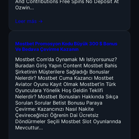
And Contributions Free Spins No Deposit At
Ozwin…
Leer más →
Mostbet Promosyon Kodu Büyük 300 $ Bonus
Ve Bedava Çevirme Kazanın
Mostbet Com’da Oynamak Mı Istiyorsunuz?
Buradan Giriş Yapın Content Mostbet Bahis
Şirketinin Müşterilere Sağladığı Bonuslar
Nelerdir? Mostbet Cuma Kazancı Mostbet
Aviator Oyunu Kayıt Olmak Mostbet’in Türk
Oyunculara Yönelik Hoş Geldin Teklifi
Nelerdir? Mostbet Bonusları Hakkında Sıkça
Sorulan Sorular Betist Bonusu Paraya
Çevirme: Kazancınızı Nasıl Nakite
Çevireceğinizi Öğrenin Dai Ücretsiz
Döndürmeler Seçili Mostbet Slot Oyunlarında
Mevcuttur…