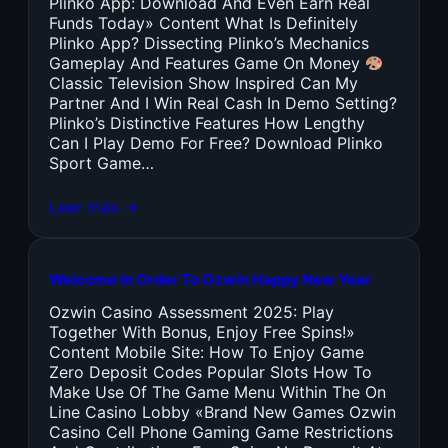
Plinko App: Download And Even Earn Real
Funds Today» Content What Is Definitely
Plinko App? Dissecting Plinko’s Mechanics
Gameplay And Features Game On Money
Classic Television Show Inspired Can My
Partner And I Win Real Cash In Demo Setting?
Plinko’s Distinctive Features How Lengthy
Can I Play Demo For Free? Download Plinko
Sport Game…
Leer más →
Welcome In Order To Ozwin Happy New Year
Ozwin Casino Assessment 2025: Play
Together With Bonus, Enjoy Free Spins!»
Content Mobile Site: How To Enjoy Game
Zero Deposit Codes Popular Slots How To
Make Use Of The Game Menu Within The On
Line Casino Lobby «Brand New Games Ozwin
Casino Cell Phone Gaming Game Restrictions