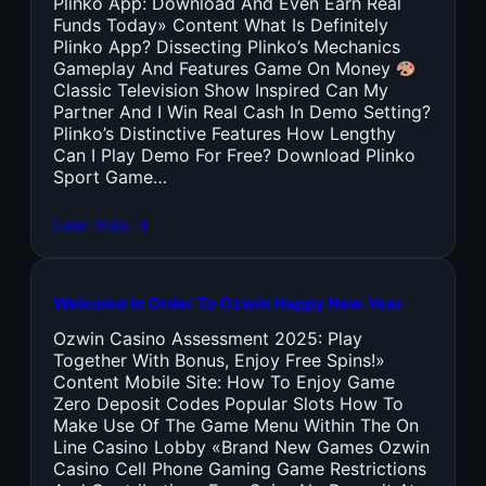
Plinko App: Download And Even Earn Real
Funds Today» Content What Is Definitely
Plinko App? Dissecting Plinko’s Mechanics
Gameplay And Features Game On Money
Classic Television Show Inspired Can My
Partner And I Win Real Cash In Demo Setting?
Plinko’s Distinctive Features How Lengthy
Can I Play Demo For Free? Download Plinko
Sport Game…
Leer más →
Welcome In Order To Ozwin Happy New Year
Ozwin Casino Assessment 2025: Play
Together With Bonus, Enjoy Free Spins!»
Content Mobile Site: How To Enjoy Game
Zero Deposit Codes Popular Slots How To
Make Use Of The Game Menu Within The On
Line Casino Lobby «Brand New Games Ozwin
Casino Cell Phone Gaming Game Restrictions