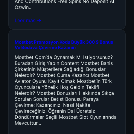
And Contributions Free Spins No Deposit At
Ozwin…
Leer más →
Mostbet Promosyon Kodu Büyük 300 $ Bonus
Ve Bedava Çevirme Kazanın
Mostbet Com’da Oynamak Mı Istiyorsunuz?
Buradan Giriş Yapın Content Mostbet Bahis
Şirketinin Müşterilere Sağladığı Bonuslar
Nelerdir? Mostbet Cuma Kazancı Mostbet
Aviator Oyunu Kayıt Olmak Mostbet’in Türk
Oyunculara Yönelik Hoş Geldin Teklifi
Nelerdir? Mostbet Bonusları Hakkında Sıkça
Sorulan Sorular Betist Bonusu Paraya
Çevirme: Kazancınızı Nasıl Nakite
Çevireceğinizi Öğrenin Dai Ücretsiz
Döndürmeler Seçili Mostbet Slot Oyunlarında
Mevcuttur…