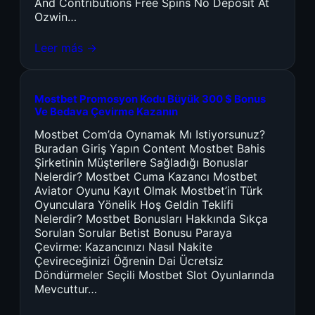
And Contributions Free Spins No Deposit At
Ozwin…
Leer más →
Mostbet Promosyon Kodu Büyük 300 $ Bonus
Ve Bedava Çevirme Kazanın
Mostbet Com’da Oynamak Mı Istiyorsunuz?
Buradan Giriş Yapın Content Mostbet Bahis
Şirketinin Müşterilere Sağladığı Bonuslar
Nelerdir? Mostbet Cuma Kazancı Mostbet
Aviator Oyunu Kayıt Olmak Mostbet’in Türk
Oyunculara Yönelik Hoş Geldin Teklifi
Nelerdir? Mostbet Bonusları Hakkında Sıkça
Sorulan Sorular Betist Bonusu Paraya
Çevirme: Kazancınızı Nasıl Nakite
Çevireceğinizi Öğrenin Dai Ücretsiz
Döndürmeler Seçili Mostbet Slot Oyunlarında
Mevcuttur…