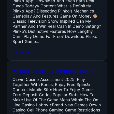
Plinko App: Download And Even Earn Real
Funds Today» Content What Is Definitely
Plinko App? Dissecting Plinko’s Mechanics
Gameplay And Features Game On Money
Classic Television Show Inspired Can My
Partner And I Win Real Cash In Demo Setting?
Plinko’s Distinctive Features How Lengthy
Can I Play Demo For Free? Download Plinko
Sport Game…
Leer más →
Welcome In Order To Ozwin Happy New Year
Ozwin Casino Assessment 2025: Play
Together With Bonus, Enjoy Free Spins!»
Content Mobile Site: How To Enjoy Game
Zero Deposit Codes Popular Slots How To
Make Use Of The Game Menu Within The On
Line Casino Lobby «Brand New Games Ozwin
Casino Cell Phone Gaming Game Restrictions