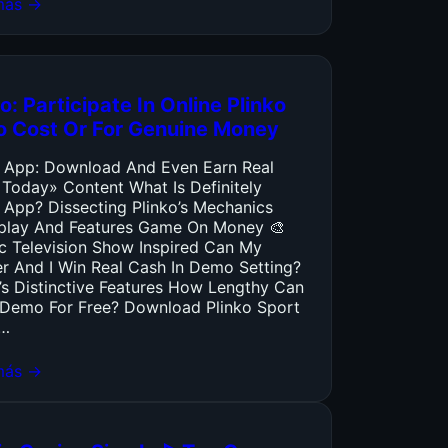
más →
o: Participate In Online Plinko
o Cost Or For Genuine Money
o App: Download And Even Earn Real
 Today» Content What Is Definitely
 App? Dissecting Plinko’s Mechanics
lay And Features Game On Money 🎨
ic Television Show Inspired Can My
er And I Win Real Cash In Demo Setting?
’s Distinctive Features How Lengthy Can
y Demo For Free? Download Plinko Sport
…
más →