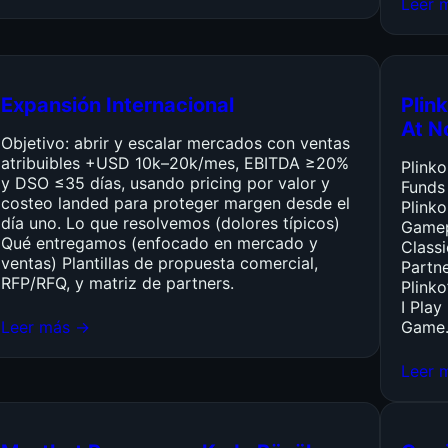
Leer 
Expansión Internacional
Plink
At N
Objetivo: abrir y escalar mercados con ventas
atribuibles +USD 10k–20k/mes, EBITDA ≥20%
Plink
y DSO ≤35 días, usando pricing por valor y
Funds
costeo landed para proteger margen desde el
Plinko
día uno. Lo que resolvemos (dolores típicos)
Gamep
Qué entregamos (enfocado en mercado y
Class
ventas) Plantillas de propuesta comercial,
Partn
RFP/RFQ, y matriz de partners.
Plinko
I Pla
Leer más →
Game
Leer 