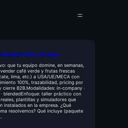
rtación Café y Frutas
ivo: que tu equipo domine, en semanas,
vender café verde y frutas frescas
cate, lima, etc.) a USA/UE/MECA con
miento 100%, trazabilidad, pricing por
y cierre B2B.Modalidades: in-company ·
 · blendedEnfoque: taller práctico con
reales, plantillas y simuladores que
n instalados en la empresa. ¿Qué
ema resolvemos? Qué incluye (paquete
…