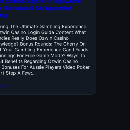
n Casino Sign In ᐉ Top Game
es, Bonuses & Safeguarded
ing
king The Ultimate Gambling Experience:
zwin Casino Login Guide Content What
ncies Really Does Ozwin Casino
wledge? Bonus Rounds: The Cherry On
f Your Gambling Experience Can I Funds
innings For Free Game Mode? Ways To
it Benefits Regarding Ozwin Casino
 Bonuses For Aussie Players Video Poker
rt Step A Few:…
más →