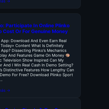
más →
o: Participate In Online Plinko
o Cost Or For Genuine Money
o App: Download And Even Earn Real
 Today» Content What Is Definitely
 App? Dissecting Plinko’s Mechanics
lay And Features Game On Money
ic Television Show Inspired Can My
er And I Win Real Cash In Demo Setting?
’s Distinctive Features How Lengthy Can
y Demo For Free? Download Plinko Sport
…
más →