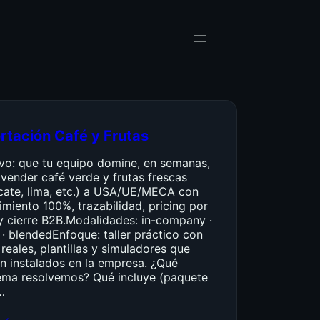
rtación Café y Frutas
ivo: que tu equipo domine, en semanas,
vender café verde y frutas frescas
cate, lima, etc.) a USA/UE/MECA con
miento 100%, trazabilidad, pricing por
y cierre B2B.Modalidades: in-company ·
 · blendedEnfoque: taller práctico con
reales, plantillas y simuladores que
n instalados en la empresa. ¿Qué
ema resolvemos? Qué incluye (paquete
…