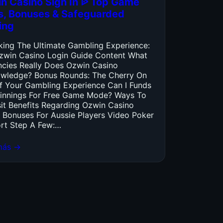
n Casino Sign In ᐉ Top Game
es, Bonuses & Safeguarded
ing
king The Ultimate Gambling Experience:
zwin Casino Login Guide Content What
ncies Really Does Ozwin Casino
wledge? Bonus Rounds: The Cherry On
f Your Gambling Experience Can I Funds
innings For Free Game Mode? Ways To
it Benefits Regarding Ozwin Casino
 Bonuses For Aussie Players Video Poker
rt Step A Few:…
más →