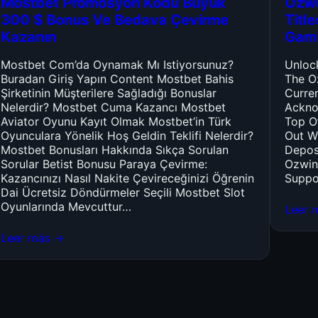
Mostbet Promosyon Kodu Büyük
Ozwi
300 $ Bonus Ve Bedava Çevirme
Titl
Kazanın
Gam
Mostbet Com’da Oynamak Mı Istiyorsunuz?
Unloc
Buradan Giriş Yapın Content Mostbet Bahis
The O
Şirketinin Müşterilere Sağladığı Bonuslar
Curre
Nelerdir? Mostbet Cuma Kazancı Mostbet
Ackno
Aviator Oyunu Kayıt Olmak Mostbet’in Türk
Top O
Oyunculara Yönelik Hoş Geldin Teklifi Nelerdir?
Out W
Mostbet Bonusları Hakkında Sıkça Sorulan
Depos
Sorular Betist Bonusu Paraya Çevirme:
Ozwin
Kazancınızı Nasıl Nakite Çevireceğinizi Öğrenin
Suppo
Dai Ücretsiz Döndürmeler Seçili Mostbet Slot
Oyunlarında Mevcuttur…
Leer 
Leer más →