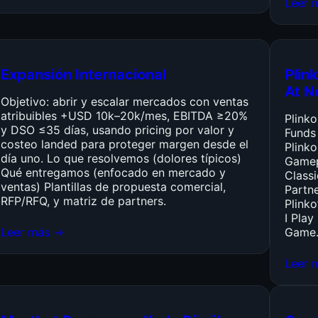
Leer 
Expansión Internacional
Plink
At N
Objetivo: abrir y escalar mercados con ventas
atribuibles +USD 10k–20k/mes, EBITDA ≥20%
Plink
y DSO ≤35 días, usando pricing por valor y
Funds
costeo landed para proteger margen desde el
Plinko
día uno. Lo que resolvemos (dolores típicos)
Gamep
Qué entregamos (enfocado en mercado y
Class
ventas) Plantillas de propuesta comercial,
Partn
RFP/RFQ, y matriz de partners.
Plinko
I Pla
Leer más →
Game
Leer 