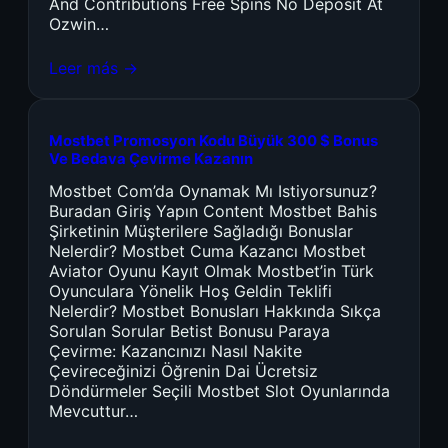
And Contributions Free Spins No Deposit At
Ozwin…
Leer más →
Mostbet Promosyon Kodu Büyük 300 $ Bonus
Ve Bedava Çevirme Kazanın
Mostbet Com’da Oynamak Mı Istiyorsunuz?
Buradan Giriş Yapın Content Mostbet Bahis
Şirketinin Müşterilere Sağladığı Bonuslar
Nelerdir? Mostbet Cuma Kazancı Mostbet
Aviator Oyunu Kayıt Olmak Mostbet’in Türk
Oyunculara Yönelik Hoş Geldin Teklifi
Nelerdir? Mostbet Bonusları Hakkında Sıkça
Sorulan Sorular Betist Bonusu Paraya
Çevirme: Kazancınızı Nasıl Nakite
Çevireceğinizi Öğrenin Dai Ücretsiz
Döndürmeler Seçili Mostbet Slot Oyunlarında
Mevcuttur…