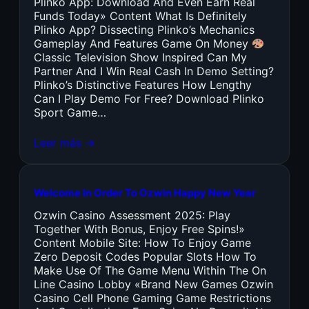
Plinko App: Download And Even Earn Real
Funds Today» Content What Is Definitely
Plinko App? Dissecting Plinko’s Mechanics
Gameplay And Features Game On Money
Classic Television Show Inspired Can My
Partner And I Win Real Cash In Demo Setting?
Plinko’s Distinctive Features How Lengthy
Can I Play Demo For Free? Download Plinko
Sport Game…
Leer más →
Welcome In Order To Ozwin Happy New Year
Ozwin Casino Assessment 2025: Play
Together With Bonus, Enjoy Free Spins!»
Content Mobile Site: How To Enjoy Game
Zero Deposit Codes Popular Slots How To
Make Use Of The Game Menu Within The On
Line Casino Lobby «Brand New Games Ozwin
Casino Cell Phone Gaming Game Restrictions