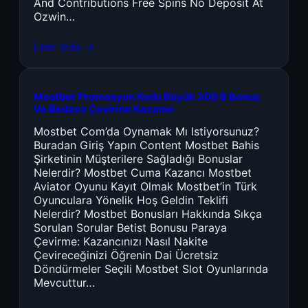
And Contributions Free Spins No Deposit At
Ozwin…
Leer más →
Mostbet Promosyon Kodu Büyük 300 $ Bonus
Ve Bedava Çevirme Kazanın
Mostbet Com’da Oynamak Mı Istiyorsunuz?
Buradan Giriş Yapın Content Mostbet Bahis
Şirketinin Müşterilere Sağladığı Bonuslar
Nelerdir? Mostbet Cuma Kazancı Mostbet
Aviator Oyunu Kayıt Olmak Mostbet’in Türk
Oyunculara Yönelik Hoş Geldin Teklifi
Nelerdir? Mostbet Bonusları Hakkında Sıkça
Sorulan Sorular Betist Bonusu Paraya
Çevirme: Kazancınızı Nasıl Nakite
Çevireceğinizi Öğrenin Dai Ücretsiz
Döndürmeler Seçili Mostbet Slot Oyunlarında
Mevcuttur…