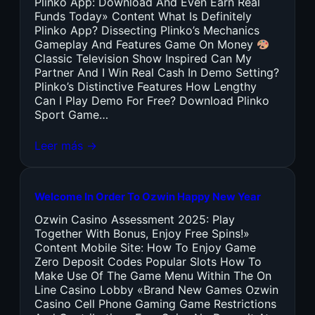
Plinko App: Download And Even Earn Real
Funds Today» Content What Is Definitely
Plinko App? Dissecting Plinko’s Mechanics
Gameplay And Features Game On Money
Classic Television Show Inspired Can My
Partner And I Win Real Cash In Demo Setting?
Plinko’s Distinctive Features How Lengthy
Can I Play Demo For Free? Download Plinko
Sport Game…
Leer más →
Welcome In Order To Ozwin Happy New Year
Ozwin Casino Assessment 2025: Play
Together With Bonus, Enjoy Free Spins!»
Content Mobile Site: How To Enjoy Game
Zero Deposit Codes Popular Slots How To
Make Use Of The Game Menu Within The On
Line Casino Lobby «Brand New Games Ozwin
Casino Cell Phone Gaming Game Restrictions