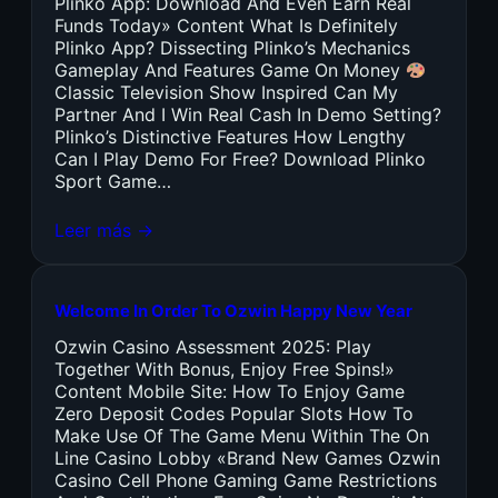
Plinko App: Download And Even Earn Real
Funds Today» Content What Is Definitely
Plinko App? Dissecting Plinko’s Mechanics
Gameplay And Features Game On Money
Classic Television Show Inspired Can My
Partner And I Win Real Cash In Demo Setting?
Plinko’s Distinctive Features How Lengthy
Can I Play Demo For Free? Download Plinko
Sport Game…
Leer más →
Welcome In Order To Ozwin Happy New Year
Ozwin Casino Assessment 2025: Play
Together With Bonus, Enjoy Free Spins!»
Content Mobile Site: How To Enjoy Game
Zero Deposit Codes Popular Slots How To
Make Use Of The Game Menu Within The On
Line Casino Lobby «Brand New Games Ozwin
Casino Cell Phone Gaming Game Restrictions