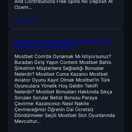
And Contributions Free Spins No Deposit At
Ozwin…
Leer más →
Mostbet Promosyon Kodu Büyük 300 $ Bonus
Ve Bedava Çevirme Kazanın
Mostbet Com’da Oynamak Mı Istiyorsunuz?
Buradan Giriş Yapın Content Mostbet Bahis
Şirketinin Müşterilere Sağladığı Bonuslar
Nelerdir? Mostbet Cuma Kazancı Mostbet
Aviator Oyunu Kayıt Olmak Mostbet’in Türk
Oyunculara Yönelik Hoş Geldin Teklifi
Nelerdir? Mostbet Bonusları Hakkında Sıkça
Sorulan Sorular Betist Bonusu Paraya
Çevirme: Kazancınızı Nasıl Nakite
Çevireceğinizi Öğrenin Dai Ücretsiz
Döndürmeler Seçili Mostbet Slot Oyunlarında
Mevcuttur…