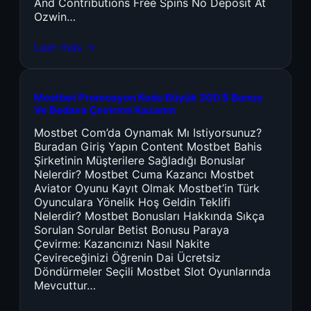
And Contributions Free Spins No Deposit At
Ozwin…
Leer más →
Mostbet Promosyon Kodu Büyük 300 $ Bonus
Ve Bedava Çevirme Kazanın
Mostbet Com’da Oynamak Mı Istiyorsunuz?
Buradan Giriş Yapın Content Mostbet Bahis
Şirketinin Müşterilere Sağladığı Bonuslar
Nelerdir? Mostbet Cuma Kazancı Mostbet
Aviator Oyunu Kayıt Olmak Mostbet’in Türk
Oyunculara Yönelik Hoş Geldin Teklifi
Nelerdir? Mostbet Bonusları Hakkında Sıkça
Sorulan Sorular Betist Bonusu Paraya
Çevirme: Kazancınızı Nasıl Nakite
Çevireceğinizi Öğrenin Dai Ücretsiz
Döndürmeler Seçili Mostbet Slot Oyunlarında
Mevcuttur…