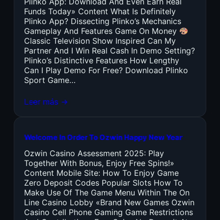
Plinko App: Download And Even Earn Real
Funds Today» Content What Is Definitely
Plinko App? Dissecting Plinko’s Mechanics
Gameplay And Features Game On Money
Classic Television Show Inspired Can My
Partner And I Win Real Cash In Demo Setting?
Plinko’s Distinctive Features How Lengthy
Can I Play Demo For Free? Download Plinko
Sport Game…
Leer más →
Welcome In Order To Ozwin Happy New Year
Ozwin Casino Assessment 2025: Play
Together With Bonus, Enjoy Free Spins!»
Content Mobile Site: How To Enjoy Game
Zero Deposit Codes Popular Slots How To
Make Use Of The Game Menu Within The On
Line Casino Lobby «Brand New Games Ozwin
Casino Cell Phone Gaming Game Restrictions