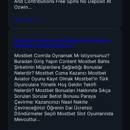
And Contributions Free Spins No Deposit At
Ozwin…
Leer más →
Mostbet Promosyon Kodu Büyük 300 $ Bonus
Ve Bedava Çevirme Kazanın
Mostbet Com’da Oynamak Mı Istiyorsunuz?
Buradan Giriş Yapın Content Mostbet Bahis
Şirketinin Müşterilere Sağladığı Bonuslar
Nelerdir? Mostbet Cuma Kazancı Mostbet
Aviator Oyunu Kayıt Olmak Mostbet’in Türk
Oyunculara Yönelik Hoş Geldin Teklifi
Nelerdir? Mostbet Bonusları Hakkında Sıkça
Sorulan Sorular Betist Bonusu Paraya
Çevirme: Kazancınızı Nasıl Nakite
Çevireceğinizi Öğrenin Dai Ücretsiz
Döndürmeler Seçili Mostbet Slot Oyunlarında
Mevcuttur…