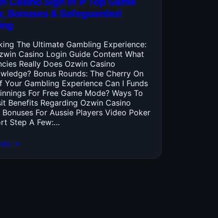
n Casino Sign In ᐉ Top Game
es, Bonuses & Safeguarded
ing
king The Ultimate Gambling Experience:
zwin Casino Login Guide Content What
ncies Really Does Ozwin Casino
wledge? Bonus Rounds: The Cherry On
f Your Gambling Experience Can I Funds
innings For Free Game Mode? Ways To
it Benefits Regarding Ozwin Casino
 Bonuses For Aussie Players Video Poker
rt Step A Few:…
más →