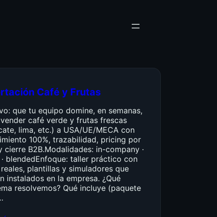
rtación Café y Frutas
ivo: que tu equipo domine, en semanas,
vender café verde y frutas frescas
cate, lima, etc.) a USA/UE/MECA con
miento 100%, trazabilidad, pricing por
y cierre B2B.Modalidades: in-company ·
 · blendedEnfoque: taller práctico con
reales, plantillas y simuladores que
n instalados en la empresa. ¿Qué
ema resolvemos? Qué incluye (paquete
…