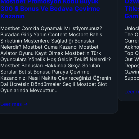
Mostbet Promosyon Kodu Büyük
Ozwi
300 $ Bonus Ve Bedava Çevirme
Titl
Kazanın
Gam
Mostbet Com’da Oynamak Mı Istiyorsunuz?
Unloc
Buradan Giriş Yapın Content Mostbet Bahis
The O
Şirketinin Müşterilere Sağladığı Bonuslar
Curre
Nelerdir? Mostbet Cuma Kazancı Mostbet
Ackno
Aviator Oyunu Kayıt Olmak Mostbet’in Türk
Top O
Oyunculara Yönelik Hoş Geldin Teklifi Nelerdir?
Out W
Mostbet Bonusları Hakkında Sıkça Sorulan
Depos
Sorular Betist Bonusu Paraya Çevirme:
Ozwin
Kazancınızı Nasıl Nakite Çevireceğinizi Öğrenin
Suppo
Dai Ücretsiz Döndürmeler Seçili Mostbet Slot
Oyunlarında Mevcuttur…
Leer 
Leer más →