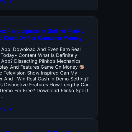
más →
o: Participate In Online Plinko
o Cost Or For Genuine Money
o App: Download And Even Earn Real
 Today» Content What Is Definitely
 App? Dissecting Plinko’s Mechanics
lay And Features Game On Money
ic Television Show Inspired Can My
er And I Win Real Cash In Demo Setting?
’s Distinctive Features How Lengthy Can
y Demo For Free? Download Plinko Sport
…
más →