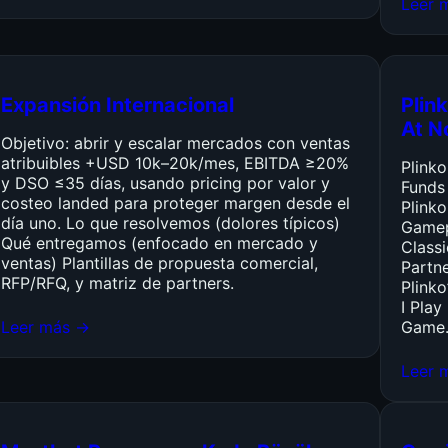
Leer 
Expansión Internacional
Plink
At N
Objetivo: abrir y escalar mercados con ventas
atribuibles +USD 10k–20k/mes, EBITDA ≥20%
Plink
y DSO ≤35 días, usando pricing por valor y
Funds
costeo landed para proteger margen desde el
Plinko
día uno. Lo que resolvemos (dolores típicos)
Gamep
Qué entregamos (enfocado en mercado y
Class
ventas) Plantillas de propuesta comercial,
Partn
RFP/RFQ, y matriz de partners.
Plinko
I Pla
Leer más →
Game
Leer 