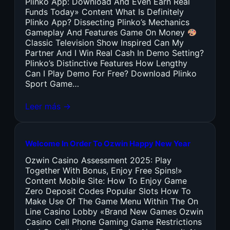
Plinko App: Download And Even Earn Real
Funds Today» Content What Is Definitely
Plinko App? Dissecting Plinko’s Mechanics
Gameplay And Features Game On Money
Classic Television Show Inspired Can My
Partner And I Win Real Cash In Demo Setting?
Plinko’s Distinctive Features How Lengthy
Can I Play Demo For Free? Download Plinko
Sport Game…
Leer más →
Welcome In Order To Ozwin Happy New Year
Ozwin Casino Assessment 2025: Play
Together With Bonus, Enjoy Free Spins!»
Content Mobile Site: How To Enjoy Game
Zero Deposit Codes Popular Slots How To
Make Use Of The Game Menu Within The On
Line Casino Lobby «Brand New Games Ozwin
Casino Cell Phone Gaming Game Restrictions