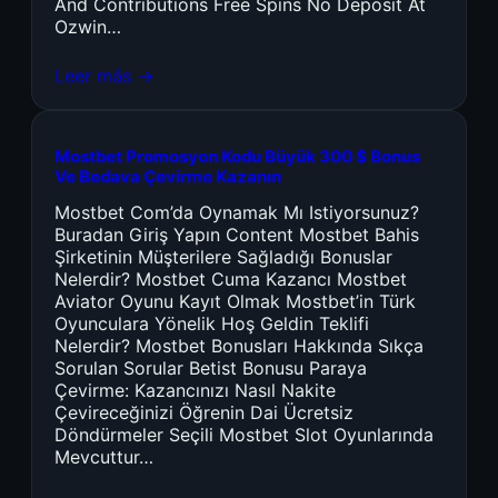
And Contributions Free Spins No Deposit At
Ozwin…
Leer más →
Mostbet Promosyon Kodu Büyük 300 $ Bonus
Ve Bedava Çevirme Kazanın
Mostbet Com’da Oynamak Mı Istiyorsunuz?
Buradan Giriş Yapın Content Mostbet Bahis
Şirketinin Müşterilere Sağladığı Bonuslar
Nelerdir? Mostbet Cuma Kazancı Mostbet
Aviator Oyunu Kayıt Olmak Mostbet’in Türk
Oyunculara Yönelik Hoş Geldin Teklifi
Nelerdir? Mostbet Bonusları Hakkında Sıkça
Sorulan Sorular Betist Bonusu Paraya
Çevirme: Kazancınızı Nasıl Nakite
Çevireceğinizi Öğrenin Dai Ücretsiz
Döndürmeler Seçili Mostbet Slot Oyunlarında
Mevcuttur…