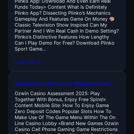
Plinko App: Download And Even Earn Real
Funds Today» Content What Is Definitely
Plinko App? Dissecting Plinko’s Mechanics
Gameplay And Features Game On Money
Classic Television Show Inspired Can My
Partner And I Win Real Cash In Demo Setting?
Plinko’s Distinctive Features How Lengthy
Can I Play Demo For Free? Download Plinko
Sport Game…
Leer más →
Welcome In Order To Ozwin Happy New Year
Ozwin Casino Assessment 2025: Play
Together With Bonus, Enjoy Free Spins!»
Content Mobile Site: How To Enjoy Game
Zero Deposit Codes Popular Slots How To
Make Use Of The Game Menu Within The On
Line Casino Lobby «Brand New Games Ozwin
Casino Cell Phone Gaming Game Restrictions