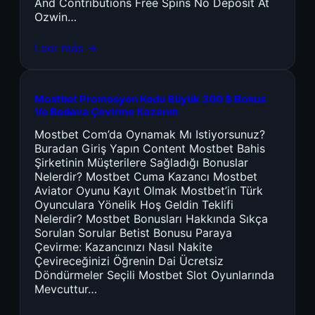
And Contributions Free Spins No Deposit At
Ozwin…
Leer más →
Mostbet Promosyon Kodu Büyük 300 $ Bonus
Ve Bedava Çevirme Kazanın
Mostbet Com’da Oynamak Mı Istiyorsunuz?
Buradan Giriş Yapın Content Mostbet Bahis
Şirketinin Müşterilere Sağladığı Bonuslar
Nelerdir? Mostbet Cuma Kazancı Mostbet
Aviator Oyunu Kayıt Olmak Mostbet’in Türk
Oyunculara Yönelik Hoş Geldin Teklifi
Nelerdir? Mostbet Bonusları Hakkında Sıkça
Sorulan Sorular Betist Bonusu Paraya
Çevirme: Kazancınızı Nasıl Nakite
Çevireceğinizi Öğrenin Dai Ücretsiz
Döndürmeler Seçili Mostbet Slot Oyunlarında
Mevcuttur…