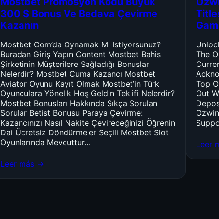
Mostbet Promosyon Kodu Büyük
Ozwi
300 $ Bonus Ve Bedava Çevirme
Titl
Kazanın
Gam
Mostbet Com’da Oynamak Mı Istiyorsunuz?
Unloc
Buradan Giriş Yapın Content Mostbet Bahis
The O
Şirketinin Müşterilere Sağladığı Bonuslar
Curre
Nelerdir? Mostbet Cuma Kazancı Mostbet
Ackno
Aviator Oyunu Kayıt Olmak Mostbet’in Türk
Top O
Oyunculara Yönelik Hoş Geldin Teklifi Nelerdir?
Out W
Mostbet Bonusları Hakkında Sıkça Sorulan
Depos
Sorular Betist Bonusu Paraya Çevirme:
Ozwin
Kazancınızı Nasıl Nakite Çevireceğinizi Öğrenin
Suppo
Dai Ücretsiz Döndürmeler Seçili Mostbet Slot
Oyunlarında Mevcuttur…
Leer 
Leer más →