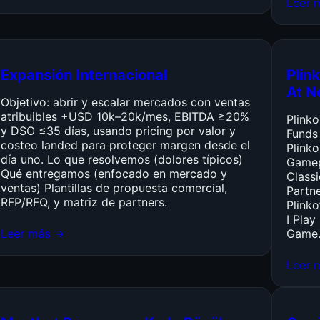
Leer 
Expansión Internacional
Plink
At N
Objetivo: abrir y escalar mercados con ventas
atribuibles +USD 10k–20k/mes, EBITDA ≥20%
Plink
y DSO ≤35 días, usando pricing por valor y
Funds
costeo landed para proteger margen desde el
Plinko
día uno. Lo que resolvemos (dolores típicos)
Gamep
Qué entregamos (enfocado en mercado y
Class
ventas) Plantillas de propuesta comercial,
Partn
RFP/RFQ, y matriz de partners.
Plinko
I Pla
Leer más →
Game
Leer 