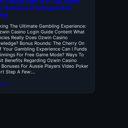
n Casino Sign In ᐉ Top Game
es, Bonuses & Safeguarded
ing
king The Ultimate Gambling Experience:
zwin Casino Login Guide Content What
ncies Really Does Ozwin Casino
wledge? Bonus Rounds: The Cherry On
f Your Gambling Experience Can I Funds
innings For Free Game Mode? Ways To
it Benefits Regarding Ozwin Casino
 Bonuses For Aussie Players Video Poker
rt Step A Few:…
más →