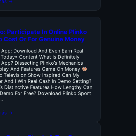
más →
o: Participate In Online Plinko
o Cost Or For Genuine Money
o App: Download And Even Earn Real
 Today» Content What Is Definitely
 App? Dissecting Plinko’s Mechanics
lay And Features Game On Money
ic Television Show Inspired Can My
er And I Win Real Cash In Demo Setting?
’s Distinctive Features How Lengthy Can
y Demo For Free? Download Plinko Sport
…
más →