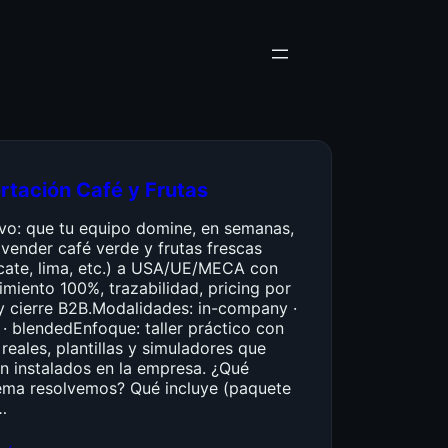
rtación Café y Frutas
ivo: que tu equipo domine, en semanas,
vender café verde y frutas frescas
cate, lima, etc.) a USA/UE/MECA con
miento 100%, trazabilidad, pricing por
y cierre B2B.Modalidades: in-company ·
 · blendedEnfoque: taller práctico con
reales, plantillas y simuladores que
n instalados en la empresa. ¿Qué
ema resolvemos? Qué incluye (paquete
…