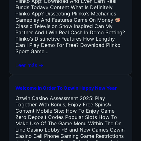
Plinko App: Download And Even Earn Real
Funds Today» Content What Is Definitely
Plinko App? Dissecting Plinko’s Mechanics
Gameplay And Features Game On Money
Classic Television Show Inspired Can My
Partner And I Win Real Cash In Demo Setting?
Plinko’s Distinctive Features How Lengthy
Can I Play Demo For Free? Download Plinko
Sport Game…
Leer más →
Welcome In Order To Ozwin Happy New Year
Ozwin Casino Assessment 2025: Play
Together With Bonus, Enjoy Free Spins!»
Content Mobile Site: How To Enjoy Game
Zero Deposit Codes Popular Slots How To
Make Use Of The Game Menu Within The On
Line Casino Lobby «Brand New Games Ozwin
Casino Cell Phone Gaming Game Restrictions