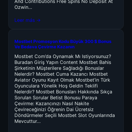
And Contributions Free Spins No Deposit At
Ozwin…
Leer más →
Mostbet Promosyon Kodu Büyük 300 $ Bonus
Ve Bedava Çevirme Kazanın
Mostbet Com’da Oynamak Mı Istiyorsunuz?
Buradan Giriş Yapın Content Mostbet Bahis
Şirketinin Müşterilere Sağladığı Bonuslar
Nelerdir? Mostbet Cuma Kazancı Mostbet
Aviator Oyunu Kayıt Olmak Mostbet’in Türk
Oyunculara Yönelik Hoş Geldin Teklifi
Nelerdir? Mostbet Bonusları Hakkında Sıkça
Sorulan Sorular Betist Bonusu Paraya
Çevirme: Kazancınızı Nasıl Nakite
Çevireceğinizi Öğrenin Dai Ücretsiz
Döndürmeler Seçili Mostbet Slot Oyunlarında
Mevcuttur…