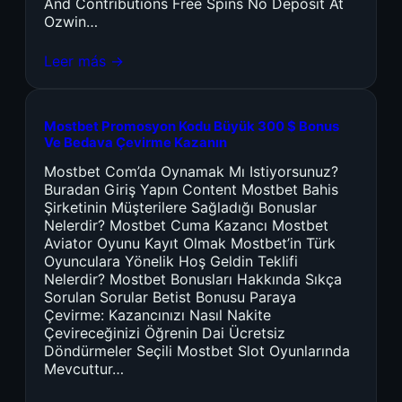
And Contributions Free Spins No Deposit At
Ozwin…
Leer más →
Mostbet Promosyon Kodu Büyük 300 $ Bonus
Ve Bedava Çevirme Kazanın
Mostbet Com’da Oynamak Mı Istiyorsunuz?
Buradan Giriş Yapın Content Mostbet Bahis
Şirketinin Müşterilere Sağladığı Bonuslar
Nelerdir? Mostbet Cuma Kazancı Mostbet
Aviator Oyunu Kayıt Olmak Mostbet’in Türk
Oyunculara Yönelik Hoş Geldin Teklifi
Nelerdir? Mostbet Bonusları Hakkında Sıkça
Sorulan Sorular Betist Bonusu Paraya
Çevirme: Kazancınızı Nasıl Nakite
Çevireceğinizi Öğrenin Dai Ücretsiz
Döndürmeler Seçili Mostbet Slot Oyunlarında
Mevcuttur…