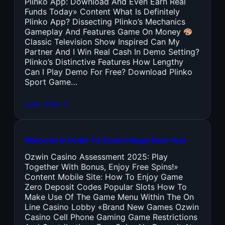
Plinko App: Download And Even Earn Real
Funds Today» Content What Is Definitely
Plinko App? Dissecting Plinko’s Mechanics
Gameplay And Features Game On Money
Classic Television Show Inspired Can My
Partner And I Win Real Cash In Demo Setting?
Plinko’s Distinctive Features How Lengthy
Can I Play Demo For Free? Download Plinko
Sport Game…
Leer más →
Welcome In Order To Ozwin Happy New Year
Ozwin Casino Assessment 2025: Play
Together With Bonus, Enjoy Free Spins!»
Content Mobile Site: How To Enjoy Game
Zero Deposit Codes Popular Slots How To
Make Use Of The Game Menu Within The On
Line Casino Lobby «Brand New Games Ozwin
Casino Cell Phone Gaming Game Restrictions