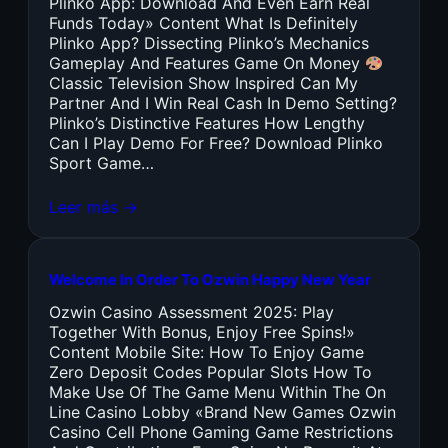
Plinko App: Download And Even Earn Real
Funds Today» Content What Is Definitely
Plinko App? Dissecting Plinko’s Mechanics
Gameplay And Features Game On Money
Classic Television Show Inspired Can My
Partner And I Win Real Cash In Demo Setting?
Plinko’s Distinctive Features How Lengthy
Can I Play Demo For Free? Download Plinko
Sport Game…
Leer más →
Welcome In Order To Ozwin Happy New Year
Ozwin Casino Assessment 2025: Play
Together With Bonus, Enjoy Free Spins!»
Content Mobile Site: How To Enjoy Game
Zero Deposit Codes Popular Slots How To
Make Use Of The Game Menu Within The On
Line Casino Lobby «Brand New Games Ozwin
Casino Cell Phone Gaming Game Restrictions