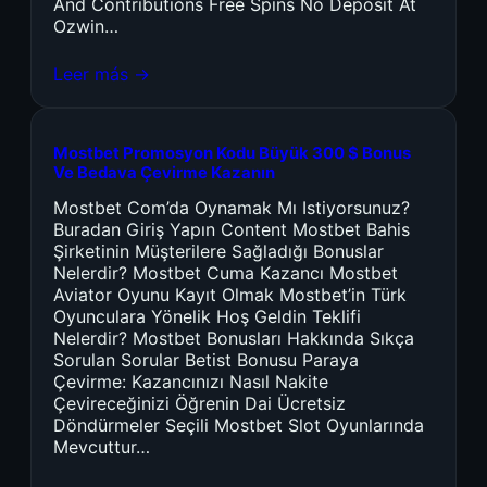
And Contributions Free Spins No Deposit At
Ozwin…
Leer más →
Mostbet Promosyon Kodu Büyük 300 $ Bonus
Ve Bedava Çevirme Kazanın
Mostbet Com’da Oynamak Mı Istiyorsunuz?
Buradan Giriş Yapın Content Mostbet Bahis
Şirketinin Müşterilere Sağladığı Bonuslar
Nelerdir? Mostbet Cuma Kazancı Mostbet
Aviator Oyunu Kayıt Olmak Mostbet’in Türk
Oyunculara Yönelik Hoş Geldin Teklifi
Nelerdir? Mostbet Bonusları Hakkında Sıkça
Sorulan Sorular Betist Bonusu Paraya
Çevirme: Kazancınızı Nasıl Nakite
Çevireceğinizi Öğrenin Dai Ücretsiz
Döndürmeler Seçili Mostbet Slot Oyunlarında
Mevcuttur…