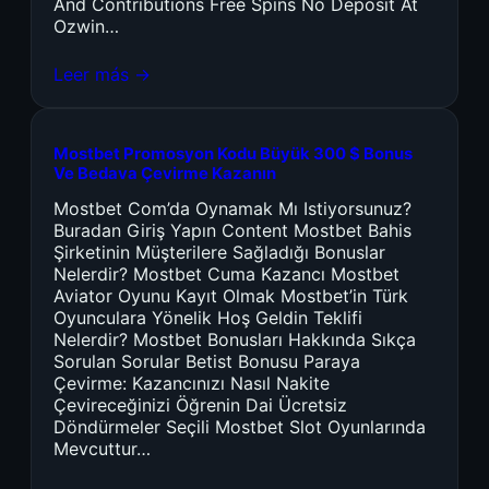
And Contributions Free Spins No Deposit At
Ozwin…
Leer más →
Mostbet Promosyon Kodu Büyük 300 $ Bonus
Ve Bedava Çevirme Kazanın
Mostbet Com’da Oynamak Mı Istiyorsunuz?
Buradan Giriş Yapın Content Mostbet Bahis
Şirketinin Müşterilere Sağladığı Bonuslar
Nelerdir? Mostbet Cuma Kazancı Mostbet
Aviator Oyunu Kayıt Olmak Mostbet’in Türk
Oyunculara Yönelik Hoş Geldin Teklifi
Nelerdir? Mostbet Bonusları Hakkında Sıkça
Sorulan Sorular Betist Bonusu Paraya
Çevirme: Kazancınızı Nasıl Nakite
Çevireceğinizi Öğrenin Dai Ücretsiz
Döndürmeler Seçili Mostbet Slot Oyunlarında
Mevcuttur…