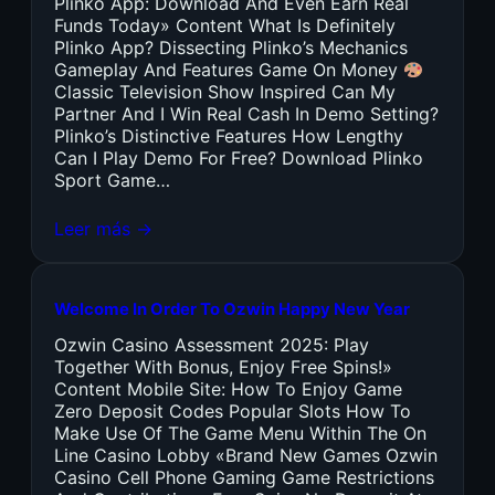
Plinko App: Download And Even Earn Real
Funds Today» Content What Is Definitely
Plinko App? Dissecting Plinko’s Mechanics
Gameplay And Features Game On Money
Classic Television Show Inspired Can My
Partner And I Win Real Cash In Demo Setting?
Plinko’s Distinctive Features How Lengthy
Can I Play Demo For Free? Download Plinko
Sport Game…
Leer más →
Welcome In Order To Ozwin Happy New Year
Ozwin Casino Assessment 2025: Play
Together With Bonus, Enjoy Free Spins!»
Content Mobile Site: How To Enjoy Game
Zero Deposit Codes Popular Slots How To
Make Use Of The Game Menu Within The On
Line Casino Lobby «Brand New Games Ozwin
Casino Cell Phone Gaming Game Restrictions