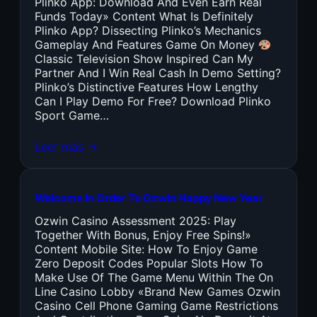
Plinko App: Download And Even Earn Real
Funds Today» Content What Is Definitely
Plinko App? Dissecting Plinko’s Mechanics
Gameplay And Features Game On Money
Classic Television Show Inspired Can My
Partner And I Win Real Cash In Demo Setting?
Plinko’s Distinctive Features How Lengthy
Can I Play Demo For Free? Download Plinko
Sport Game…
Leer más →
Welcome In Order To Ozwin Happy New Year
Ozwin Casino Assessment 2025: Play
Together With Bonus, Enjoy Free Spins!»
Content Mobile Site: How To Enjoy Game
Zero Deposit Codes Popular Slots How To
Make Use Of The Game Menu Within The On
Line Casino Lobby «Brand New Games Ozwin
Casino Cell Phone Gaming Game Restrictions