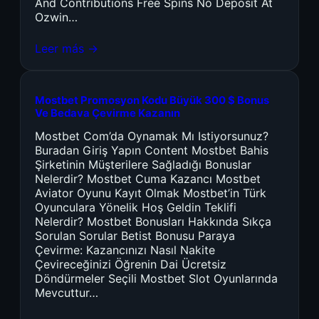
And Contributions Free Spins No Deposit At
Ozwin…
Leer más →
Mostbet Promosyon Kodu Büyük 300 $ Bonus
Ve Bedava Çevirme Kazanın
Mostbet Com’da Oynamak Mı Istiyorsunuz?
Buradan Giriş Yapın Content Mostbet Bahis
Şirketinin Müşterilere Sağladığı Bonuslar
Nelerdir? Mostbet Cuma Kazancı Mostbet
Aviator Oyunu Kayıt Olmak Mostbet’in Türk
Oyunculara Yönelik Hoş Geldin Teklifi
Nelerdir? Mostbet Bonusları Hakkında Sıkça
Sorulan Sorular Betist Bonusu Paraya
Çevirme: Kazancınızı Nasıl Nakite
Çevireceğinizi Öğrenin Dai Ücretsiz
Döndürmeler Seçili Mostbet Slot Oyunlarında
Mevcuttur…