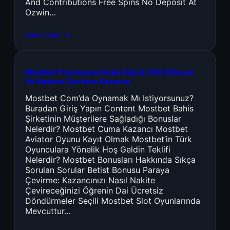
And Contributions Free Spins No Deposit At
Ozwin…
Leer más →
Mostbet Promosyon Kodu Büyük 300 $ Bonus
Ve Bedava Çevirme Kazanın
Mostbet Com’da Oynamak Mı Istiyorsunuz?
Buradan Giriş Yapın Content Mostbet Bahis
Şirketinin Müşterilere Sağladığı Bonuslar
Nelerdir? Mostbet Cuma Kazancı Mostbet
Aviator Oyunu Kayıt Olmak Mostbet’in Türk
Oyunculara Yönelik Hoş Geldin Teklifi
Nelerdir? Mostbet Bonusları Hakkında Sıkça
Sorulan Sorular Betist Bonusu Paraya
Çevirme: Kazancınızı Nasıl Nakite
Çevireceğinizi Öğrenin Dai Ücretsiz
Döndürmeler Seçili Mostbet Slot Oyunlarında
Mevcuttur…