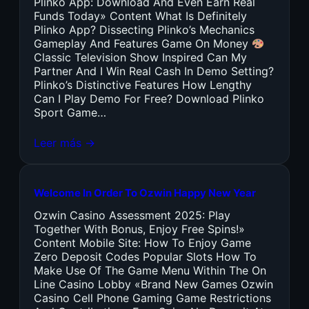
Plinko App: Download And Even Earn Real
Funds Today» Content What Is Definitely
Plinko App? Dissecting Plinko’s Mechanics
Gameplay And Features Game On Money
Classic Television Show Inspired Can My
Partner And I Win Real Cash In Demo Setting?
Plinko’s Distinctive Features How Lengthy
Can I Play Demo For Free? Download Plinko
Sport Game…
Leer más →
Welcome In Order To Ozwin Happy New Year
Ozwin Casino Assessment 2025: Play
Together With Bonus, Enjoy Free Spins!»
Content Mobile Site: How To Enjoy Game
Zero Deposit Codes Popular Slots How To
Make Use Of The Game Menu Within The On
Line Casino Lobby «Brand New Games Ozwin
Casino Cell Phone Gaming Game Restrictions