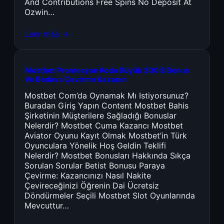
And Contributions Free Spins No Deposit At
Ozwin…
Leer más →
Mostbet Promosyon Kodu Büyük 300 $ Bonus
Ve Bedava Çevirme Kazanın
Mostbet Com’da Oynamak Mı Istiyorsunuz?
Buradan Giriş Yapın Content Mostbet Bahis
Şirketinin Müşterilere Sağladığı Bonuslar
Nelerdir? Mostbet Cuma Kazancı Mostbet
Aviator Oyunu Kayıt Olmak Mostbet’in Türk
Oyunculara Yönelik Hoş Geldin Teklifi
Nelerdir? Mostbet Bonusları Hakkında Sıkça
Sorulan Sorular Betist Bonusu Paraya
Çevirme: Kazancınızı Nasıl Nakite
Çevireceğinizi Öğrenin Dai Ücretsiz
Döndürmeler Seçili Mostbet Slot Oyunlarında
Mevcuttur…