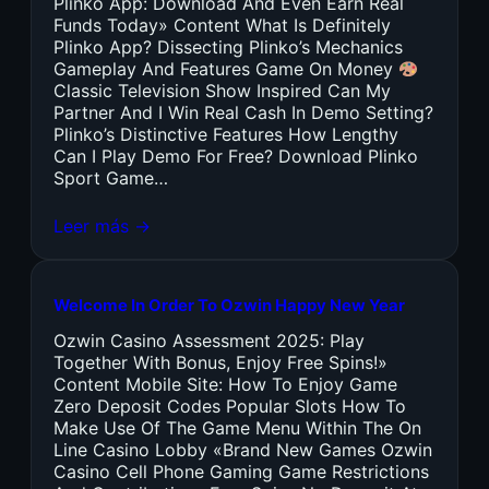
Plinko App: Download And Even Earn Real
Funds Today» Content What Is Definitely
Plinko App? Dissecting Plinko’s Mechanics
Gameplay And Features Game On Money
Classic Television Show Inspired Can My
Partner And I Win Real Cash In Demo Setting?
Plinko’s Distinctive Features How Lengthy
Can I Play Demo For Free? Download Plinko
Sport Game…
Leer más →
Welcome In Order To Ozwin Happy New Year
Ozwin Casino Assessment 2025: Play
Together With Bonus, Enjoy Free Spins!»
Content Mobile Site: How To Enjoy Game
Zero Deposit Codes Popular Slots How To
Make Use Of The Game Menu Within The On
Line Casino Lobby «Brand New Games Ozwin
Casino Cell Phone Gaming Game Restrictions