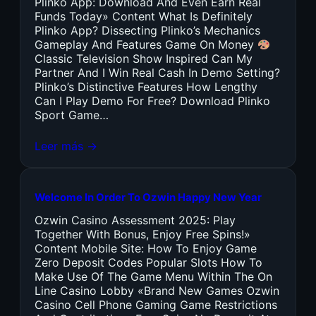
Plinko App: Download And Even Earn Real
Funds Today» Content What Is Definitely
Plinko App? Dissecting Plinko’s Mechanics
Gameplay And Features Game On Money
Classic Television Show Inspired Can My
Partner And I Win Real Cash In Demo Setting?
Plinko’s Distinctive Features How Lengthy
Can I Play Demo For Free? Download Plinko
Sport Game…
Leer más →
Welcome In Order To Ozwin Happy New Year
Ozwin Casino Assessment 2025: Play
Together With Bonus, Enjoy Free Spins!»
Content Mobile Site: How To Enjoy Game
Zero Deposit Codes Popular Slots How To
Make Use Of The Game Menu Within The On
Line Casino Lobby «Brand New Games Ozwin
Casino Cell Phone Gaming Game Restrictions