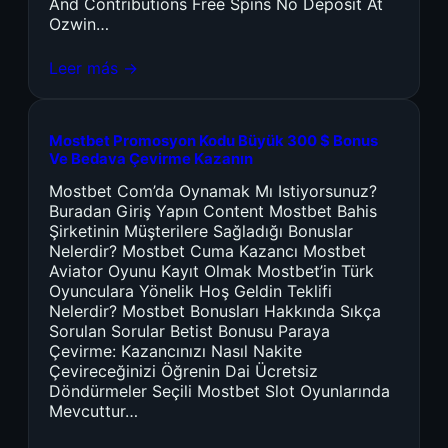
And Contributions Free Spins No Deposit At
Ozwin…
Leer más →
Mostbet Promosyon Kodu Büyük 300 $ Bonus
Ve Bedava Çevirme Kazanın
Mostbet Com’da Oynamak Mı Istiyorsunuz?
Buradan Giriş Yapın Content Mostbet Bahis
Şirketinin Müşterilere Sağladığı Bonuslar
Nelerdir? Mostbet Cuma Kazancı Mostbet
Aviator Oyunu Kayıt Olmak Mostbet’in Türk
Oyunculara Yönelik Hoş Geldin Teklifi
Nelerdir? Mostbet Bonusları Hakkında Sıkça
Sorulan Sorular Betist Bonusu Paraya
Çevirme: Kazancınızı Nasıl Nakite
Çevireceğinizi Öğrenin Dai Ücretsiz
Döndürmeler Seçili Mostbet Slot Oyunlarında
Mevcuttur…