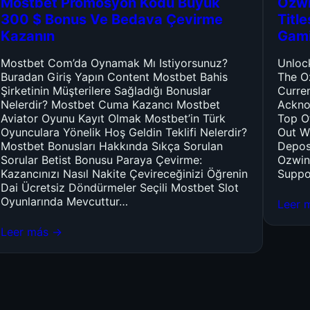
Mostbet Promosyon Kodu Büyük
Ozwi
300 $ Bonus Ve Bedava Çevirme
Titl
Kazanın
Gam
Mostbet Com’da Oynamak Mı Istiyorsunuz?
Unloc
Buradan Giriş Yapın Content Mostbet Bahis
The O
Şirketinin Müşterilere Sağladığı Bonuslar
Curre
Nelerdir? Mostbet Cuma Kazancı Mostbet
Ackno
Aviator Oyunu Kayıt Olmak Mostbet’in Türk
Top O
Oyunculara Yönelik Hoş Geldin Teklifi Nelerdir?
Out W
Mostbet Bonusları Hakkında Sıkça Sorulan
Depos
Sorular Betist Bonusu Paraya Çevirme:
Ozwin
Kazancınızı Nasıl Nakite Çevireceğinizi Öğrenin
Suppo
Dai Ücretsiz Döndürmeler Seçili Mostbet Slot
Oyunlarında Mevcuttur…
Leer 
Leer más →