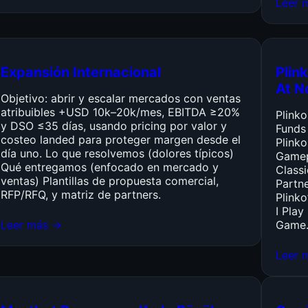
Leer 
Expansión Internacional
Plink
At N
Objetivo: abrir y escalar mercados con ventas
atribuibles +USD 10k–20k/mes, EBITDA ≥20%
Plink
y DSO ≤35 días, usando pricing por valor y
Funds
costeo landed para proteger margen desde el
Plinko
día uno. Lo que resolvemos (dolores típicos)
Gamep
Qué entregamos (enfocado en mercado y
Class
ventas) Plantillas de propuesta comercial,
Partn
RFP/RFQ, y matriz de partners.
Plinko
I Pla
Leer más →
Game
Leer 