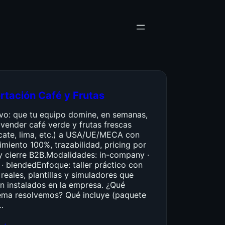
rtación Café y Frutas
ivo: que tu equipo domine, en semanas,
vender café verde y frutas frescas
cate, lima, etc.) a USA/UE/MECA con
miento 100%, trazabilidad, pricing por
y cierre B2B.Modalidades: in-company ·
 · blendedEnfoque: taller práctico con
reales, plantillas y simuladores que
n instalados en la empresa. ¿Qué
ema resolvemos? Qué incluye (paquete
…