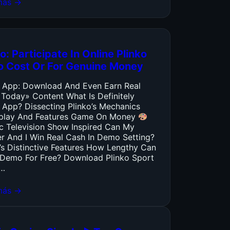
más →
o: Participate In Online Plinko
o Cost Or For Genuine Money
o App: Download And Even Earn Real
 Today» Content What Is Definitely
 App? Dissecting Plinko’s Mechanics
lay And Features Game On Money
ic Television Show Inspired Can My
er And I Win Real Cash In Demo Setting?
’s Distinctive Features How Lengthy Can
y Demo For Free? Download Plinko Sport
…
más →