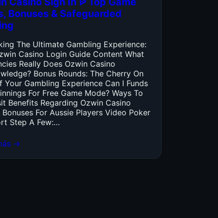
n Casino Sign In ᐉ Top Game
es, Bonuses & Safeguarded
ing
king The Ultimate Gambling Experience:
zwin Casino Login Guide Content What
ncies Really Does Ozwin Casino
wledge? Bonus Rounds: The Cherry On
f Your Gambling Experience Can I Funds
innings For Free Game Mode? Ways To
it Benefits Regarding Ozwin Casino
 Bonuses For Aussie Players Video Poker
rt Step A Few:…
más →