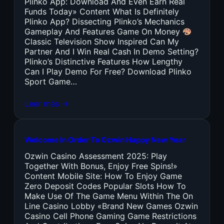
Plinko App: Download And Even Earn Real
Funds Today» Content What Is Definitely
Plinko App? Dissecting Plinko’s Mechanics
Gameplay And Features Game On Money
Classic Television Show Inspired Can My
Partner And I Win Real Cash In Demo Setting?
Plinko’s Distinctive Features How Lengthy
Can I Play Demo For Free? Download Plinko
Sport Game…
Leer más →
Welcome In Order To Ozwin Happy New Year
Ozwin Casino Assessment 2025: Play
Together With Bonus, Enjoy Free Spins!»
Content Mobile Site: How To Enjoy Game
Zero Deposit Codes Popular Slots How To
Make Use Of The Game Menu Within The On
Line Casino Lobby «Brand New Games Ozwin
Casino Cell Phone Gaming Game Restrictions