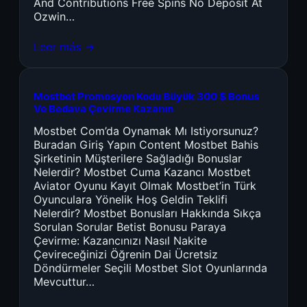
And Contributions Free Spins No Deposit At
Ozwin…
Leer más →
Mostbet Promosyon Kodu Büyük 300 $ Bonus
Ve Bedava Çevirme Kazanın
Mostbet Com’da Oynamak Mı Istiyorsunuz?
Buradan Giriş Yapın Content Mostbet Bahis
Şirketinin Müşterilere Sağladığı Bonuslar
Nelerdir? Mostbet Cuma Kazancı Mostbet
Aviator Oyunu Kayıt Olmak Mostbet’in Türk
Oyunculara Yönelik Hoş Geldin Teklifi
Nelerdir? Mostbet Bonusları Hakkında Sıkça
Sorulan Sorular Betist Bonusu Paraya
Çevirme: Kazancınızı Nasıl Nakite
Çevireceğinizi Öğrenin Dai Ücretsiz
Döndürmeler Seçili Mostbet Slot Oyunlarında
Mevcuttur…