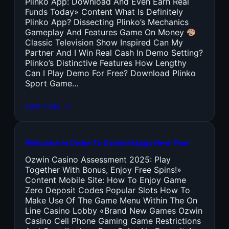
Plinko App: Download And Even Earn Real
Funds Today» Content What Is Definitely
Plinko App? Dissecting Plinko’s Mechanics
Gameplay And Features Game On Money
Classic Television Show Inspired Can My
Partner And I Win Real Cash In Demo Setting?
Plinko’s Distinctive Features How Lengthy
Can I Play Demo For Free? Download Plinko
Sport Game…
Leer más →
Welcome In Order To Ozwin Happy New Year
Ozwin Casino Assessment 2025: Play
Together With Bonus, Enjoy Free Spins!»
Content Mobile Site: How To Enjoy Game
Zero Deposit Codes Popular Slots How To
Make Use Of The Game Menu Within The On
Line Casino Lobby «Brand New Games Ozwin
Casino Cell Phone Gaming Game Restrictions