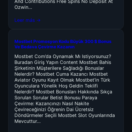
And Contributions Free Spins No Deposit At
Ozwin…
Leer más →
Mostbet Promosyon Kodu Büyük 300 $ Bonus
Ve Bedava Çevirme Kazanın
Mostbet Com’da Oynamak Mı Istiyorsunuz?
Buradan Giriş Yapın Content Mostbet Bahis
Şirketinin Müşterilere Sağladığı Bonuslar
Nelerdir? Mostbet Cuma Kazancı Mostbet
Aviator Oyunu Kayıt Olmak Mostbet’in Türk
Oyunculara Yönelik Hoş Geldin Teklifi
Nelerdir? Mostbet Bonusları Hakkında Sıkça
Sorulan Sorular Betist Bonusu Paraya
Çevirme: Kazancınızı Nasıl Nakite
Çevireceğinizi Öğrenin Dai Ücretsiz
Döndürmeler Seçili Mostbet Slot Oyunlarında
Mevcuttur…