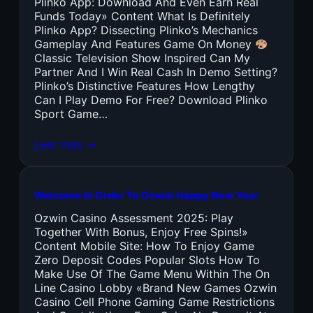
Plinko App: Download And Even Earn Real
Funds Today» Content What Is Definitely
Plinko App? Dissecting Plinko’s Mechanics
Gameplay And Features Game On Money
Classic Television Show Inspired Can My
Partner And I Win Real Cash In Demo Setting?
Plinko’s Distinctive Features How Lengthy
Can I Play Demo For Free? Download Plinko
Sport Game…
Leer más →
Welcome In Order To Ozwin Happy New Year
Ozwin Casino Assessment 2025: Play
Together With Bonus, Enjoy Free Spins!»
Content Mobile Site: How To Enjoy Game
Zero Deposit Codes Popular Slots How To
Make Use Of The Game Menu Within The On
Line Casino Lobby «Brand New Games Ozwin
Casino Cell Phone Gaming Game Restrictions