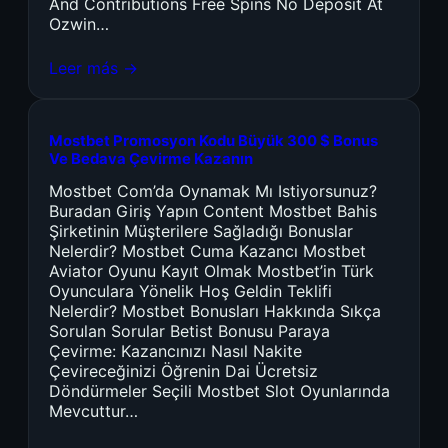
And Contributions Free Spins No Deposit At
Ozwin…
Leer más →
Mostbet Promosyon Kodu Büyük 300 $ Bonus
Ve Bedava Çevirme Kazanın
Mostbet Com’da Oynamak Mı Istiyorsunuz?
Buradan Giriş Yapın Content Mostbet Bahis
Şirketinin Müşterilere Sağladığı Bonuslar
Nelerdir? Mostbet Cuma Kazancı Mostbet
Aviator Oyunu Kayıt Olmak Mostbet’in Türk
Oyunculara Yönelik Hoş Geldin Teklifi
Nelerdir? Mostbet Bonusları Hakkında Sıkça
Sorulan Sorular Betist Bonusu Paraya
Çevirme: Kazancınızı Nasıl Nakite
Çevireceğinizi Öğrenin Dai Ücretsiz
Döndürmeler Seçili Mostbet Slot Oyunlarında
Mevcuttur…