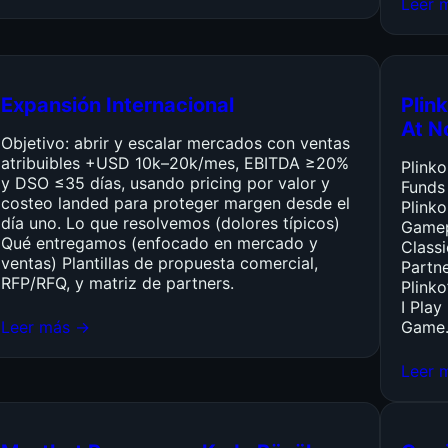
Leer 
Expansión Internacional
Plink
At N
Objetivo: abrir y escalar mercados con ventas
atribuibles +USD 10k–20k/mes, EBITDA ≥20%
Plink
y DSO ≤35 días, usando pricing por valor y
Funds
costeo landed para proteger margen desde el
Plinko
día uno. Lo que resolvemos (dolores típicos)
Gamep
Qué entregamos (enfocado en mercado y
Class
ventas) Plantillas de propuesta comercial,
Partn
RFP/RFQ, y matriz de partners.
Plinko
I Pla
Leer más →
Game
Leer 