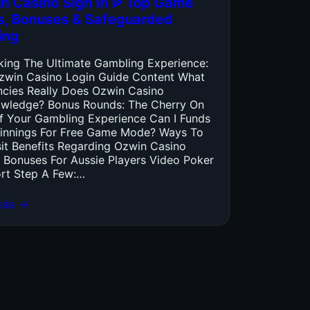
n Casino Sign In ᐉ Top Game
es, Bonuses & Safeguarded
ing
king The Ultimate Gambling Experience:
zwin Casino Login Guide Content What
ncies Really Does Ozwin Casino
wledge? Bonus Rounds: The Cherry On
f Your Gambling Experience Can I Funds
innings For Free Game Mode? Ways To
it Benefits Regarding Ozwin Casino
 Bonuses For Aussie Players Video Poker
rt Step A Few:…
más →