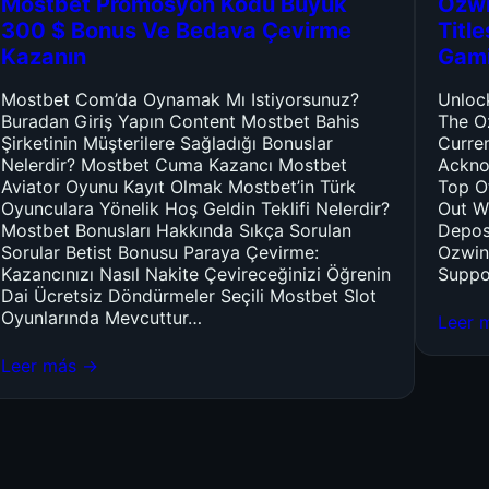
Mostbet Promosyon Kodu Büyük
Ozwi
300 $ Bonus Ve Bedava Çevirme
Titl
Kazanın
Gam
Mostbet Com’da Oynamak Mı Istiyorsunuz?
Unloc
Buradan Giriş Yapın Content Mostbet Bahis
The O
Şirketinin Müşterilere Sağladığı Bonuslar
Curre
Nelerdir? Mostbet Cuma Kazancı Mostbet
Ackno
Aviator Oyunu Kayıt Olmak Mostbet’in Türk
Top O
Oyunculara Yönelik Hoş Geldin Teklifi Nelerdir?
Out W
Mostbet Bonusları Hakkında Sıkça Sorulan
Depos
Sorular Betist Bonusu Paraya Çevirme:
Ozwin
Kazancınızı Nasıl Nakite Çevireceğinizi Öğrenin
Suppo
Dai Ücretsiz Döndürmeler Seçili Mostbet Slot
Oyunlarında Mevcuttur…
Leer 
Leer más →