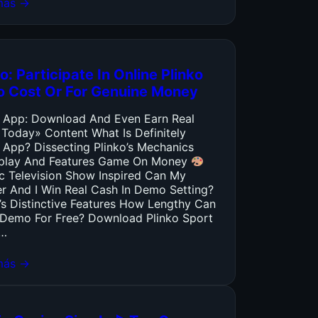
más →
o: Participate In Online Plinko
o Cost Or For Genuine Money
o App: Download And Even Earn Real
 Today» Content What Is Definitely
 App? Dissecting Plinko’s Mechanics
lay And Features Game On Money
ic Television Show Inspired Can My
er And I Win Real Cash In Demo Setting?
’s Distinctive Features How Lengthy Can
y Demo For Free? Download Plinko Sport
…
más →