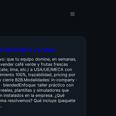
rtación Café y Frutas
ivo: que tu equipo domine, en semanas,
vender café verde y frutas frescas
cate, lima, etc.) a USA/UE/MECA con
miento 100%, trazabilidad, pricing por
y cierre B2B.Modalidades: in-company ·
 · blendedEnfoque: taller práctico con
reales, plantillas y simuladores que
n instalados en la empresa. ¿Qué
ema resolvemos? Qué incluye (paquete
…