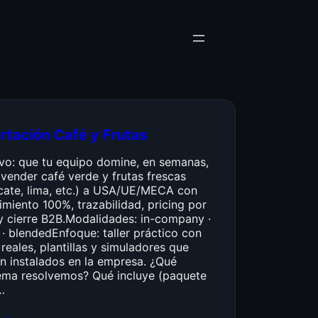
rtación Café y Frutas
ivo: que tu equipo domine, en semanas,
vender café verde y frutas frescas
cate, lima, etc.) a USA/UE/MECA con
miento 100%, trazabilidad, pricing por
y cierre B2B.Modalidades: in-company ·
 · blendedEnfoque: taller práctico con
reales, plantillas y simuladores que
n instalados en la empresa. ¿Qué
ema resolvemos? Qué incluye (paquete
…