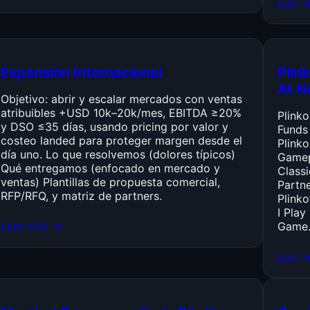
Leer 
Expansión Internacional
Plink
At N
Objetivo: abrir y escalar mercados con ventas
atribuibles +USD 10k–20k/mes, EBITDA ≥20%
Plink
y DSO ≤35 días, usando pricing por valor y
Funds
costeo landed para proteger margen desde el
Plinko
día uno. Lo que resolvemos (dolores típicos)
Gamep
Qué entregamos (enfocado en mercado y
Class
ventas) Plantillas de propuesta comercial,
Partn
RFP/RFQ, y matriz de partners.
Plinko
I Pla
Leer más →
Game
Leer 