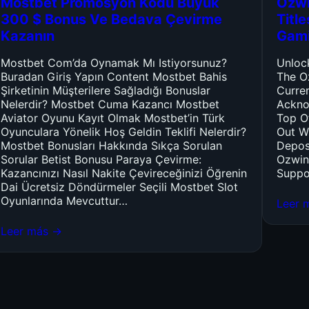
Mostbet Promosyon Kodu Büyük
Ozwi
300 $ Bonus Ve Bedava Çevirme
Titl
Kazanın
Gam
Mostbet Com’da Oynamak Mı Istiyorsunuz?
Unloc
Buradan Giriş Yapın Content Mostbet Bahis
The O
Şirketinin Müşterilere Sağladığı Bonuslar
Curre
Nelerdir? Mostbet Cuma Kazancı Mostbet
Ackno
Aviator Oyunu Kayıt Olmak Mostbet’in Türk
Top O
Oyunculara Yönelik Hoş Geldin Teklifi Nelerdir?
Out W
Mostbet Bonusları Hakkında Sıkça Sorulan
Depos
Sorular Betist Bonusu Paraya Çevirme:
Ozwin
Kazancınızı Nasıl Nakite Çevireceğinizi Öğrenin
Suppo
Dai Ücretsiz Döndürmeler Seçili Mostbet Slot
Oyunlarında Mevcuttur…
Leer 
Leer más →