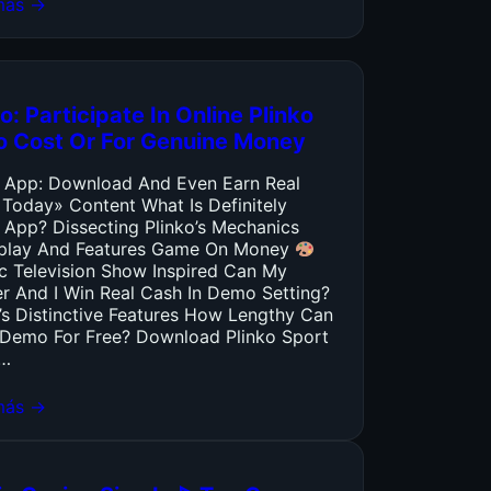
más →
o: Participate In Online Plinko
o Cost Or For Genuine Money
o App: Download And Even Earn Real
 Today» Content What Is Definitely
 App? Dissecting Plinko’s Mechanics
lay And Features Game On Money
ic Television Show Inspired Can My
er And I Win Real Cash In Demo Setting?
’s Distinctive Features How Lengthy Can
y Demo For Free? Download Plinko Sport
…
más →