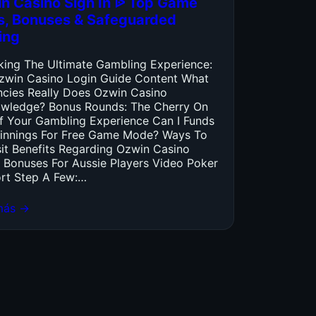
n Casino Sign In ᐉ Top Game
es, Bonuses & Safeguarded
ing
king The Ultimate Gambling Experience:
zwin Casino Login Guide Content What
ncies Really Does Ozwin Casino
wledge? Bonus Rounds: The Cherry On
f Your Gambling Experience Can I Funds
innings For Free Game Mode? Ways To
it Benefits Regarding Ozwin Casino
 Bonuses For Aussie Players Video Poker
rt Step A Few:…
más →