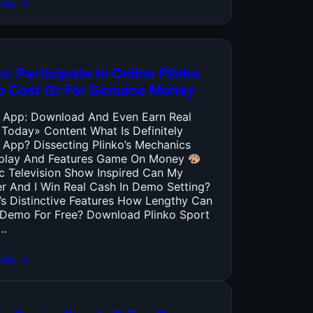
más →
o: Participate In Online Plinko
o Cost Or For Genuine Money
o App: Download And Even Earn Real
 Today» Content What Is Definitely
 App? Dissecting Plinko’s Mechanics
lay And Features Game On Money
ic Television Show Inspired Can My
er And I Win Real Cash In Demo Setting?
’s Distinctive Features How Lengthy Can
y Demo For Free? Download Plinko Sport
…
más →