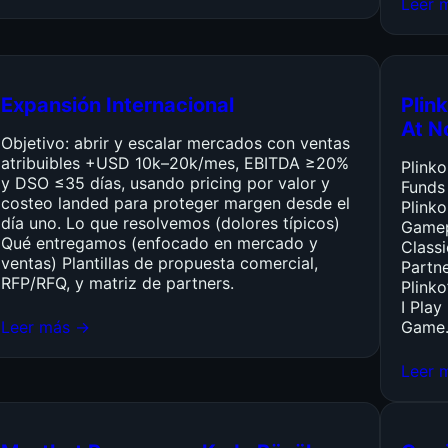
Leer 
Expansión Internacional
Plink
At N
Objetivo: abrir y escalar mercados con ventas
atribuibles +USD 10k–20k/mes, EBITDA ≥20%
Plink
y DSO ≤35 días, usando pricing por valor y
Funds
costeo landed para proteger margen desde el
Plinko
día uno. Lo que resolvemos (dolores típicos)
Gamep
Qué entregamos (enfocado en mercado y
Class
ventas) Plantillas de propuesta comercial,
Partn
RFP/RFQ, y matriz de partners.
Plinko
I Pla
Leer más →
Game
Leer 