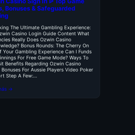
n Casino Sign In ᐉ Top Game
es, Bonuses & Safeguarded
ing
king The Ultimate Gambling Experience:
zwin Casino Login Guide Content What
ncies Really Does Ozwin Casino
wledge? Bonus Rounds: The Cherry On
f Your Gambling Experience Can I Funds
innings For Free Game Mode? Ways To
it Benefits Regarding Ozwin Casino
 Bonuses For Aussie Players Video Poker
rt Step A Few:…
más →