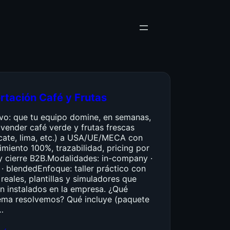
rtación Café y Frutas
ivo: que tu equipo domine, en semanas,
vender café verde y frutas frescas
cate, lima, etc.) a USA/UE/MECA con
miento 100%, trazabilidad, pricing por
y cierre B2B.Modalidades: in-company ·
 · blendedEnfoque: taller práctico con
reales, plantillas y simuladores que
n instalados en la empresa. ¿Qué
ema resolvemos? Qué incluye (paquete
…