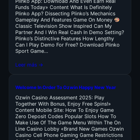
Plinko App: Download And Even Earn Real
Funds Today» Content What Is Definitely
Plinko App? Dissecting Plinko’s Mechanics
Gameplay And Features Game On Money
Classic Television Show Inspired Can My
Partner And I Win Real Cash In Demo Setting?
Plinko’s Distinctive Features How Lengthy
Can I Play Demo For Free? Download Plinko
Sport Game…
Leer más →
Welcome In Order To Ozwin Happy New Year
Ozwin Casino Assessment 2025: Play
Together With Bonus, Enjoy Free Spins!»
Content Mobile Site: How To Enjoy Game
Zero Deposit Codes Popular Slots How To
Make Use Of The Game Menu Within The On
Line Casino Lobby «Brand New Games Ozwin
Casino Cell Phone Gaming Game Restrictions