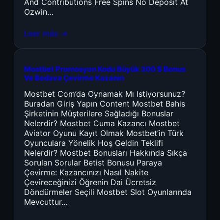
And Contributions Free Spins No Deposit At
Ozwin…
Leer más →
Mostbet Promosyon Kodu Büyük 300 $ Bonus
Ve Bedava Çevirme Kazanın
Mostbet Com’da Oynamak Mı Istiyorsunuz?
Buradan Giriş Yapın Content Mostbet Bahis
Şirketinin Müşterilere Sağladığı Bonuslar
Nelerdir? Mostbet Cuma Kazancı Mostbet
Aviator Oyunu Kayıt Olmak Mostbet’in Türk
Oyunculara Yönelik Hoş Geldin Teklifi
Nelerdir? Mostbet Bonusları Hakkında Sıkça
Sorulan Sorular Betist Bonusu Paraya
Çevirme: Kazancınızı Nasıl Nakite
Çevireceğinizi Öğrenin Dai Ücretsiz
Döndürmeler Seçili Mostbet Slot Oyunlarında
Mevcuttur…