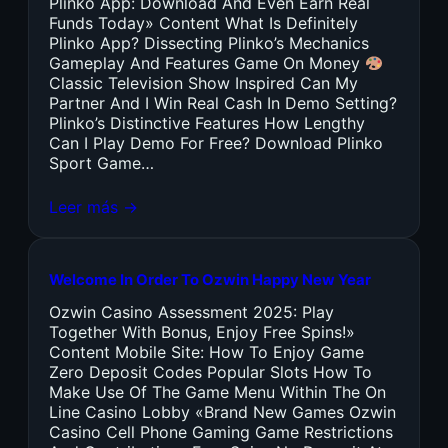
Plinko App: Download And Even Earn Real
Funds Today» Content What Is Definitely
Plinko App? Dissecting Plinko’s Mechanics
Gameplay And Features Game On Money
Classic Television Show Inspired Can My
Partner And I Win Real Cash In Demo Setting?
Plinko’s Distinctive Features How Lengthy
Can I Play Demo For Free? Download Plinko
Sport Game…
Leer más →
Welcome In Order To Ozwin Happy New Year
Ozwin Casino Assessment 2025: Play
Together With Bonus, Enjoy Free Spins!»
Content Mobile Site: How To Enjoy Game
Zero Deposit Codes Popular Slots How To
Make Use Of The Game Menu Within The On
Line Casino Lobby «Brand New Games Ozwin
Casino Cell Phone Gaming Game Restrictions