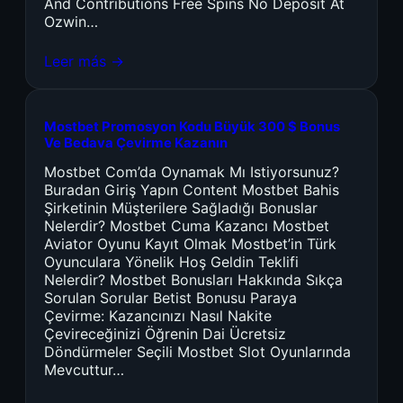
And Contributions Free Spins No Deposit At
Ozwin…
Leer más →
Mostbet Promosyon Kodu Büyük 300 $ Bonus
Ve Bedava Çevirme Kazanın
Mostbet Com’da Oynamak Mı Istiyorsunuz?
Buradan Giriş Yapın Content Mostbet Bahis
Şirketinin Müşterilere Sağladığı Bonuslar
Nelerdir? Mostbet Cuma Kazancı Mostbet
Aviator Oyunu Kayıt Olmak Mostbet’in Türk
Oyunculara Yönelik Hoş Geldin Teklifi
Nelerdir? Mostbet Bonusları Hakkında Sıkça
Sorulan Sorular Betist Bonusu Paraya
Çevirme: Kazancınızı Nasıl Nakite
Çevireceğinizi Öğrenin Dai Ücretsiz
Döndürmeler Seçili Mostbet Slot Oyunlarında
Mevcuttur…