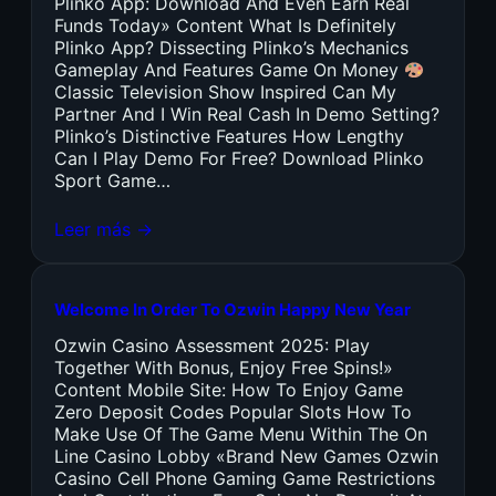
Plinko App: Download And Even Earn Real
Funds Today» Content What Is Definitely
Plinko App? Dissecting Plinko’s Mechanics
Gameplay And Features Game On Money
Classic Television Show Inspired Can My
Partner And I Win Real Cash In Demo Setting?
Plinko’s Distinctive Features How Lengthy
Can I Play Demo For Free? Download Plinko
Sport Game…
Leer más →
Welcome In Order To Ozwin Happy New Year
Ozwin Casino Assessment 2025: Play
Together With Bonus, Enjoy Free Spins!»
Content Mobile Site: How To Enjoy Game
Zero Deposit Codes Popular Slots How To
Make Use Of The Game Menu Within The On
Line Casino Lobby «Brand New Games Ozwin
Casino Cell Phone Gaming Game Restrictions