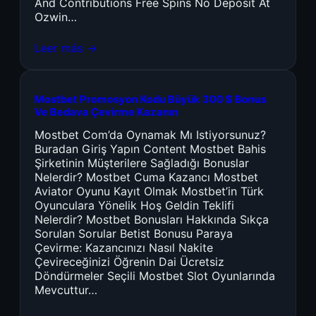
And Contributions Free Spins No Deposit At
Ozwin…
Leer más →
Mostbet Promosyon Kodu Büyük 300 $ Bonus
Ve Bedava Çevirme Kazanın
Mostbet Com’da Oynamak Mı Istiyorsunuz?
Buradan Giriş Yapın Content Mostbet Bahis
Şirketinin Müşterilere Sağladığı Bonuslar
Nelerdir? Mostbet Cuma Kazancı Mostbet
Aviator Oyunu Kayıt Olmak Mostbet’in Türk
Oyunculara Yönelik Hoş Geldin Teklifi
Nelerdir? Mostbet Bonusları Hakkında Sıkça
Sorulan Sorular Betist Bonusu Paraya
Çevirme: Kazancınızı Nasıl Nakite
Çevireceğinizi Öğrenin Dai Ücretsiz
Döndürmeler Seçili Mostbet Slot Oyunlarında
Mevcuttur…