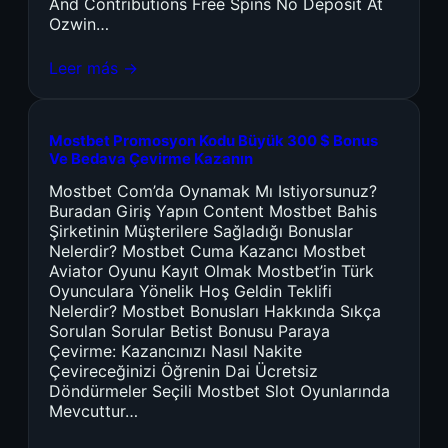
And Contributions Free Spins No Deposit At
Ozwin…
Leer más →
Mostbet Promosyon Kodu Büyük 300 $ Bonus
Ve Bedava Çevirme Kazanın
Mostbet Com’da Oynamak Mı Istiyorsunuz?
Buradan Giriş Yapın Content Mostbet Bahis
Şirketinin Müşterilere Sağladığı Bonuslar
Nelerdir? Mostbet Cuma Kazancı Mostbet
Aviator Oyunu Kayıt Olmak Mostbet’in Türk
Oyunculara Yönelik Hoş Geldin Teklifi
Nelerdir? Mostbet Bonusları Hakkında Sıkça
Sorulan Sorular Betist Bonusu Paraya
Çevirme: Kazancınızı Nasıl Nakite
Çevireceğinizi Öğrenin Dai Ücretsiz
Döndürmeler Seçili Mostbet Slot Oyunlarında
Mevcuttur…