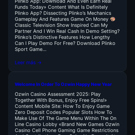
Plinko App: Download And Even Earn Real
Funds Today» Content What Is Definitely
Plinko App? Dissecting Plinko’s Mechanics
Gameplay And Features Game On Money
Classic Television Show Inspired Can My
Partner And I Win Real Cash In Demo Setting?
Plinko’s Distinctive Features How Lengthy
Can I Play Demo For Free? Download Plinko
Sport Game…
Leer más →
Welcome In Order To Ozwin Happy New Year
Ozwin Casino Assessment 2025: Play
Together With Bonus, Enjoy Free Spins!»
Content Mobile Site: How To Enjoy Game
Zero Deposit Codes Popular Slots How To
Make Use Of The Game Menu Within The On
Line Casino Lobby «Brand New Games Ozwin
Casino Cell Phone Gaming Game Restrictions