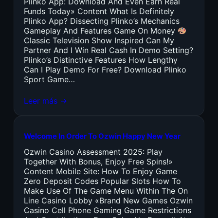
Plinko App: Download And Even Earn Real
Funds Today» Content What Is Definitely
Plinko App? Dissecting Plinko’s Mechanics
Gameplay And Features Game On Money
Classic Television Show Inspired Can My
Partner And I Win Real Cash In Demo Setting?
Plinko’s Distinctive Features How Lengthy
Can I Play Demo For Free? Download Plinko
Sport Game…
Leer más →
Welcome In Order To Ozwin Happy New Year
Ozwin Casino Assessment 2025: Play
Together With Bonus, Enjoy Free Spins!»
Content Mobile Site: How To Enjoy Game
Zero Deposit Codes Popular Slots How To
Make Use Of The Game Menu Within The On
Line Casino Lobby «Brand New Games Ozwin
Casino Cell Phone Gaming Game Restrictions