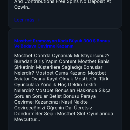
And Contributions Free Spins No Deposit At
Ozwin…
Leer más →
Mostbet Promosyon Kodu Büyük 300 $ Bonus
Ve Bedava Çevirme Kazanın
Mostbet Com’da Oynamak Mı Istiyorsunuz?
Buradan Giriş Yapın Content Mostbet Bahis
Şirketinin Müşterilere Sağladığı Bonuslar
Nelerdir? Mostbet Cuma Kazancı Mostbet
Aviator Oyunu Kayıt Olmak Mostbet’in Türk
Oyunculara Yönelik Hoş Geldin Teklifi
Nelerdir? Mostbet Bonusları Hakkında Sıkça
Sorulan Sorular Betist Bonusu Paraya
Çevirme: Kazancınızı Nasıl Nakite
Çevireceğinizi Öğrenin Dai Ücretsiz
Döndürmeler Seçili Mostbet Slot Oyunlarında
Mevcuttur…