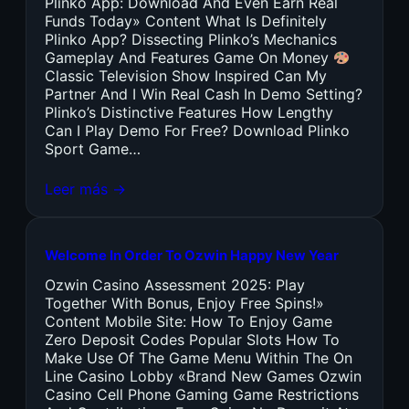
Plinko App: Download And Even Earn Real
Funds Today» Content What Is Definitely
Plinko App? Dissecting Plinko’s Mechanics
Gameplay And Features Game On Money
Classic Television Show Inspired Can My
Partner And I Win Real Cash In Demo Setting?
Plinko’s Distinctive Features How Lengthy
Can I Play Demo For Free? Download Plinko
Sport Game…
Leer más →
Welcome In Order To Ozwin Happy New Year
Ozwin Casino Assessment 2025: Play
Together With Bonus, Enjoy Free Spins!»
Content Mobile Site: How To Enjoy Game
Zero Deposit Codes Popular Slots How To
Make Use Of The Game Menu Within The On
Line Casino Lobby «Brand New Games Ozwin
Casino Cell Phone Gaming Game Restrictions