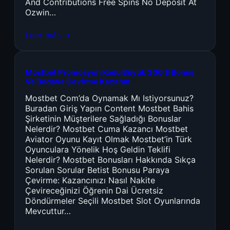
And Contributions Free Spins No Deposit At
Ozwin…
Leer más →
Mostbet Promosyon Kodu Büyük 300 $ Bonus
Ve Bedava Çevirme Kazanın
Mostbet Com’da Oynamak Mı Istiyorsunuz?
Buradan Giriş Yapın Content Mostbet Bahis
Şirketinin Müşterilere Sağladığı Bonuslar
Nelerdir? Mostbet Cuma Kazancı Mostbet
Aviator Oyunu Kayıt Olmak Mostbet’in Türk
Oyunculara Yönelik Hoş Geldin Teklifi
Nelerdir? Mostbet Bonusları Hakkında Sıkça
Sorulan Sorular Betist Bonusu Paraya
Çevirme: Kazancınızı Nasıl Nakite
Çevireceğinizi Öğrenin Dai Ücretsiz
Döndürmeler Seçili Mostbet Slot Oyunlarında
Mevcuttur…