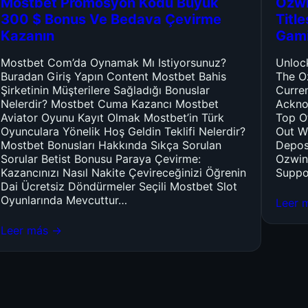
Mostbet Promosyon Kodu Büyük
Ozwi
300 $ Bonus Ve Bedava Çevirme
Titl
Kazanın
Gam
Mostbet Com’da Oynamak Mı Istiyorsunuz?
Unloc
Buradan Giriş Yapın Content Mostbet Bahis
The O
Şirketinin Müşterilere Sağladığı Bonuslar
Curre
Nelerdir? Mostbet Cuma Kazancı Mostbet
Ackno
Aviator Oyunu Kayıt Olmak Mostbet’in Türk
Top O
Oyunculara Yönelik Hoş Geldin Teklifi Nelerdir?
Out W
Mostbet Bonusları Hakkında Sıkça Sorulan
Depos
Sorular Betist Bonusu Paraya Çevirme:
Ozwin
Kazancınızı Nasıl Nakite Çevireceğinizi Öğrenin
Suppo
Dai Ücretsiz Döndürmeler Seçili Mostbet Slot
Oyunlarında Mevcuttur…
Leer 
Leer más →