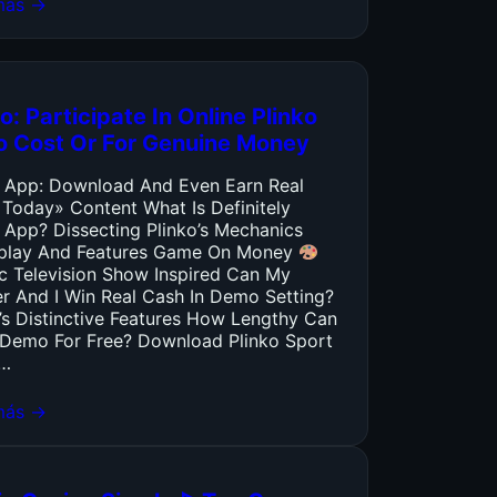
más →
o: Participate In Online Plinko
o Cost Or For Genuine Money
o App: Download And Even Earn Real
 Today» Content What Is Definitely
 App? Dissecting Plinko’s Mechanics
lay And Features Game On Money
ic Television Show Inspired Can My
er And I Win Real Cash In Demo Setting?
’s Distinctive Features How Lengthy Can
y Demo For Free? Download Plinko Sport
…
más →