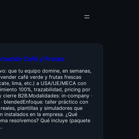
rtación Café y Frutas
ivo: que tu equipo domine, en semanas,
vender café verde y frutas frescas
cate, lima, etc.) a USA/UE/MECA con
miento 100%, trazabilidad, pricing por
y cierre B2B.Modalidades: in-company ·
 · blendedEnfoque: taller práctico con
reales, plantillas y simuladores que
n instalados en la empresa. ¿Qué
ema resolvemos? Qué incluye (paquete
…