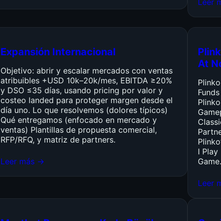
Leer 
Expansión Internacional
Plink
At N
Objetivo: abrir y escalar mercados con ventas
atribuibles +USD 10k–20k/mes, EBITDA ≥20%
Plink
y DSO ≤35 días, usando pricing por valor y
Funds
costeo landed para proteger margen desde el
Plinko
día uno. Lo que resolvemos (dolores típicos)
Gamep
Qué entregamos (enfocado en mercado y
Class
ventas) Plantillas de propuesta comercial,
Partn
RFP/RFQ, y matriz de partners.
Plinko
I Pla
Leer más →
Game
Leer 