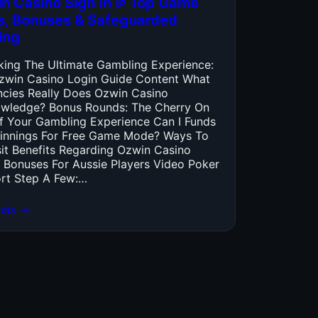
n Casino Sign In ᐉ Top Game
es, Bonuses & Safeguarded
ing
king The Ultimate Gambling Experience:
zwin Casino Login Guide Content What
ncies Really Does Ozwin Casino
wledge? Bonus Rounds: The Cherry On
f Your Gambling Experience Can I Funds
innings For Free Game Mode? Ways To
it Benefits Regarding Ozwin Casino
 Bonuses For Aussie Players Video Poker
rt Step A Few:…
más →