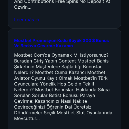
And Contributions Free Spins No Deposit At
Ozwin…
Leer más →
Mostbet Promosyon Kodu Büyük 300 $ Bonus
Ve Bedava Çevirme Kazanın
Mostbet Com’da Oynamak Mı Istiyorsunuz?
Buradan Giriş Yapın Content Mostbet Bahis
Şirketinin Müşterilere Sağladığı Bonuslar
Nelerdir? Mostbet Cuma Kazancı Mostbet
Aviator Oyunu Kayıt Olmak Mostbet’in Türk
Oyunculara Yönelik Hoş Geldin Teklifi
Nelerdir? Mostbet Bonusları Hakkında Sıkça
Sorulan Sorular Betist Bonusu Paraya
Çevirme: Kazancınızı Nasıl Nakite
Çevireceğinizi Öğrenin Dai Ücretsiz
Döndürmeler Seçili Mostbet Slot Oyunlarında
Mevcuttur…