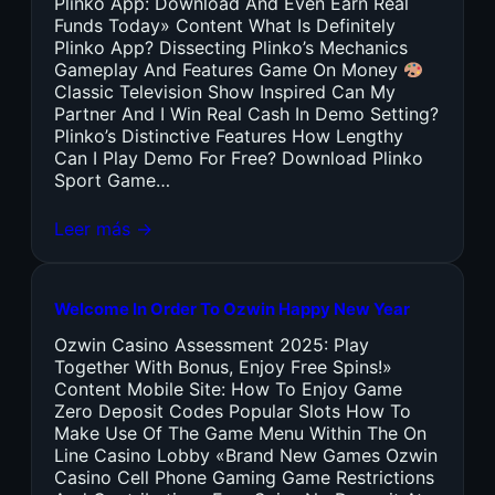
Plinko App: Download And Even Earn Real
Funds Today» Content What Is Definitely
Plinko App? Dissecting Plinko’s Mechanics
Gameplay And Features Game On Money
Classic Television Show Inspired Can My
Partner And I Win Real Cash In Demo Setting?
Plinko’s Distinctive Features How Lengthy
Can I Play Demo For Free? Download Plinko
Sport Game…
Leer más →
Welcome In Order To Ozwin Happy New Year
Ozwin Casino Assessment 2025: Play
Together With Bonus, Enjoy Free Spins!»
Content Mobile Site: How To Enjoy Game
Zero Deposit Codes Popular Slots How To
Make Use Of The Game Menu Within The On
Line Casino Lobby «Brand New Games Ozwin
Casino Cell Phone Gaming Game Restrictions